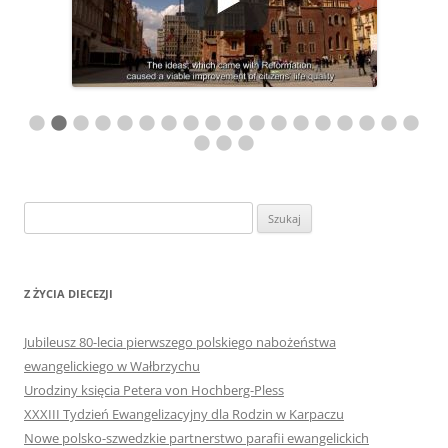
Szukaj:
Z ŻYCIA DIECEZJI
Jubileusz 80-lecia pierwszego polskiego nabożeństwa
ewangelickiego w Wałbrzychu
Urodziny księcia Petera von Hochberg-Pless
XXXIII Tydzień Ewangelizacyjny dla Rodzin w Karpaczu
Nowe polsko-szwedzkie partnerstwo parafii ewangelickich