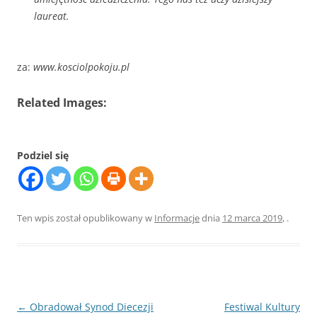
laureat.
za:
www.kosciolpokoju.pl
Related Images:
Podziel się
Ten wpis został opublikowany w
Informacje
dnia
12 marca 2019
,
.
Nawigacja
←
Obradował Synod Diecezji
Festiwal Kultury