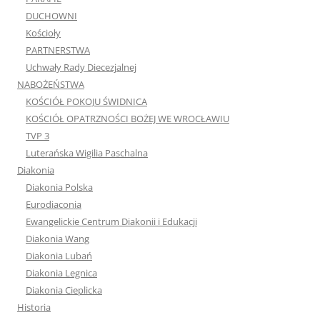
DUCHOWNI
Kościoły
PARTNERSTWA
Uchwały Rady Diecezjalnej
NABOŻEŃSTWA
KOŚCIÓŁ POKOJU ŚWIDNICA
KOŚCIÓŁ OPATRZNOŚCI BOŻEJ WE WROCŁAWIU
TVP 3
Luterańska Wigilia Paschalna
Diakonia
Diakonia Polska
Eurodiaconia
Ewangelickie Centrum Diakonii i Edukacji
Diakonia Wang
Diakonia Lubań
Diakonia Legnica
Diakonia Cieplicka
Historia