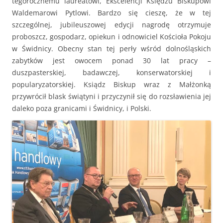
tegorocznemu laureatowi, Ekscelencji Księdzu Biskupowi
Waldemarowi Pytlowi. Bardzo się cieszę, że w tej
szczególnej, jubileuszowej edycji nagrodę otrzymuje
proboszcz, gospodarz, opiekun i odnowiciel Kościoła Pokoju
w Świdnicy. Obecny stan tej perły wśród dolnośląskich
zabytków jest owocem ponad 30 lat pracy –
duszpasterskiej, badawczej, konserwatorskiej i
popularyzatorskiej. Ksiądz Biskup wraz z Małżonką
przywrócił blask świątyni i przyczynił się do rozsławienia jej
daleko poza granicami i Świdnicy, i Polski.