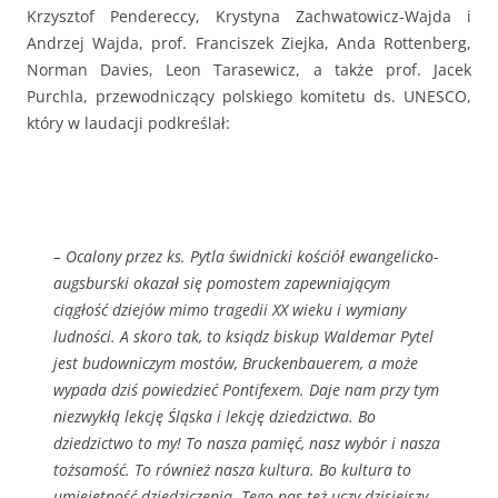
Krzysztof Pendereccy, Krystyna Zachwatowicz-Wajda i
Andrzej Wajda, prof. Franciszek Ziejka, Anda Rottenberg,
Norman Davies, Leon Tarasewicz, a także prof. Jacek
Purchla, przewodniczący polskiego komitetu ds. UNESCO,
który w laudacji podkreślał:
– Ocalony przez ks. Pytla świdnicki kościół ewangelicko-
augsburski okazał się pomostem zapewniającym
ciągłość dziejów mimo tragedii XX wieku i wymiany
ludności. A skoro tak, to ksiądz biskup Waldemar Pytel
jest budowniczym mostów, Bruckenbauerem, a może
wypada dziś powiedzieć Pontifexem. Daje nam przy tym
niezwykłą lekcję Śląska i lekcję dziedzictwa. Bo
dziedzictwo to my! To nasza pamięć, nasz wybór i nasza
tożsamość. To również nasza kultura. Bo kultura to
umiejętność dziedziczenia. Tego nas też uczy dzisiejszy