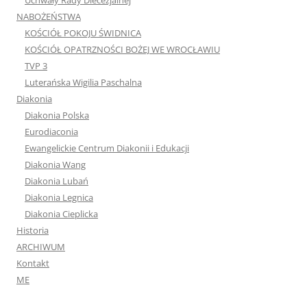
Uchwały Rady Diecezjalnej
NABOŻEŃSTWA
KOŚCIÓŁ POKOJU ŚWIDNICA
KOŚCIÓŁ OPATRZNOŚCI BOŻEJ WE WROCŁAWIU
TVP 3
Luterańska Wigilia Paschalna
Diakonia
Diakonia Polska
Eurodiaconia
Ewangelickie Centrum Diakonii i Edukacji
Diakonia Wang
Diakonia Lubań
Diakonia Legnica
Diakonia Cieplicka
Historia
ARCHIWUM
Kontakt
ME