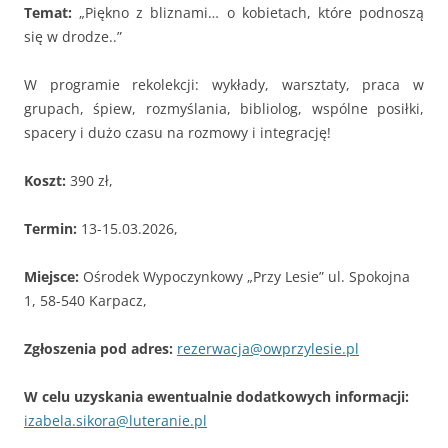
Temat:
„Piękno z bliznami… o kobietach, które podnoszą
się w drodze..”
W programie rekolekcji: wykłady, warsztaty, praca w
grupach, śpiew, rozmyślania, bibliolog, wspólne posiłki,
spacery i dużo czasu na rozmowy i integrację!
Koszt:
390 zł,
Termin:
13-15.03.2026,
Miejsce:
Ośrodek Wypoczynkowy „Przy Lesie” ul. Spokojna
1, 58-540 Karpacz,
Zgłoszenia pod adres:
rezerwacja@owprzylesie.pl
W celu uzyskania ewentualnie dodatkowych informacji:
izabela.sikora@luteranie.pl