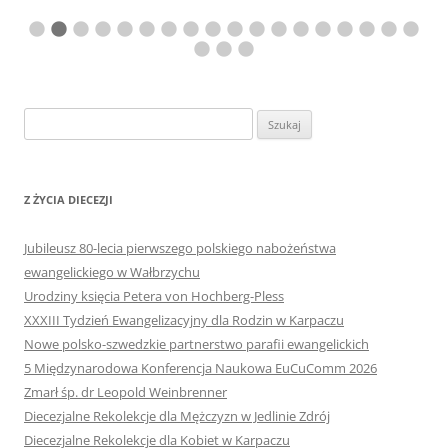
Szukaj:
Z ŻYCIA DIECEZJI
Jubileusz 80-lecia pierwszego polskiego nabożeństwa
ewangelickiego w Wałbrzychu
Urodziny księcia Petera von Hochberg-Pless
XXXIII Tydzień Ewangelizacyjny dla Rodzin w Karpaczu
Nowe polsko-szwedzkie partnerstwo parafii ewangelickich
5 Międzynarodowa Konferencja Naukowa EuCuComm 2026
Zmarł śp. dr Leopold Weinbrenner
Diecezjalne Rekolekcje dla Mężczyzn w Jedlinie Zdrój
Diecezjalne Rekolekcje dla Kobiet w Karpaczu