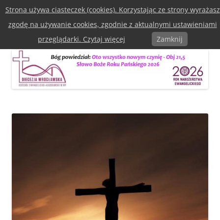
Przejdź
Strona używa ciasteczek (cookies). Korzystając ze strony wyrażasz
do
Diecezja Wrocławska Kościoła
treści
zgodę na używanie cookies, zgodnie z aktualnymi ustawieniami
Ewangelicko-Augsburska w RP
Menu
przeglądarki. Czytaj więcej
Zamknij