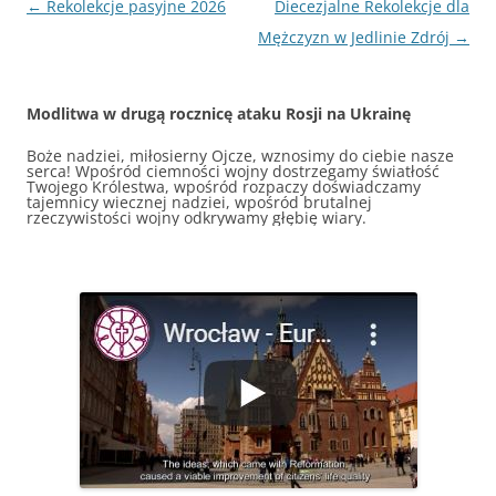
Nawigacja
←
Rekolekcje pasyjne 2026
Diecezjalne Rekolekcje dla
wpisu
Mężczyzn w Jedlinie Zdrój
→
Modlitwa w drugą rocznicę ataku Rosji na Ukrainę
Boże nadziei, miłosierny Ojcze, wznosimy do ciebie nasze
serca! Wpośród ciemności wojny dostrzegamy światłość
Twojego Królestwa, wpośród rozpaczy doświadczamy
tajemnicy wiecznej nadziei, wpośród brutalnej
rzeczywistości wojny odkrywamy głębię wiary.