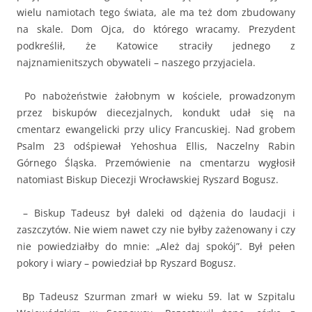
wielu namiotach tego świata, ale ma też dom zbudowany
na skale. Dom Ojca, do którego wracamy. Prezydent
podkreślił, że Katowice straciły jednego z
najznamienitszych obywateli – naszego przyjaciela.
Po nabożeństwie żałobnym w kościele, prowadzonym
przez biskupów diecezjalnych, kondukt udał się na
cmentarz ewangelicki przy ulicy Francuskiej. Nad grobem
Psalm 23 odśpiewał Yehoshua Ellis, Naczelny Rabin
Górnego Śląska. Przemówienie na cmentarzu wygłosił
natomiast Biskup Diecezji Wrocławskiej Ryszard Bogusz.
– Biskup Tadeusz był daleki od dążenia do laudacji i
zaszczytów. Nie wiem nawet czy nie byłby zażenowany i czy
nie powiedziałby do mnie: „Ależ daj spokój”. Był pełen
pokory i wiary – powiedział bp Ryszard Bogusz.
Bp Tadeusz Szurman zmarł w wieku 59. lat w Szpitalu