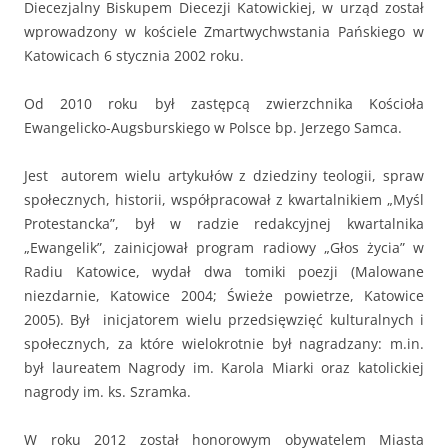
Diecezjalny Biskupem Diecezji Katowickiej, w urząd został
wprowadzony w kościele Zmartwychwstania Pańskiego w
Katowicach 6 stycznia 2002 roku.
Od 2010 roku był zastępcą zwierzchnika Kościoła
Ewangelicko-Augsburskiego w Polsce bp. Jerzego Samca.
Jest autorem wielu artykułów z dziedziny teologii, spraw
społecznych, historii, współpracował z kwartalnikiem „Myśl
Protestancka”, był w radzie redakcyjnej kwartalnika
„Ewangelik”, zainicjował program radiowy „Głos życia” w
Radiu Katowice, wydał dwa tomiki poezji (Malowane
niezdarnie, Katowice 2004; Świeże powietrze, Katowice
2005). Był inicjatorem wielu przedsięwzięć kulturalnych i
społecznych, za które wielokrotnie był nagradzany: m.in.
był laureatem Nagrody im. Karola Miarki oraz katolickiej
nagrody im. ks. Szramka.
W roku 2012 został honorowym obywatelem Miasta