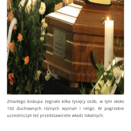
Zmarłego biskupa żegnało kilka tysięcy osób, w tym około
150 duchownych różnych wyznań i religii. W pogrzebie
uczestniczyli też przedstawiciele władz lokalnych.