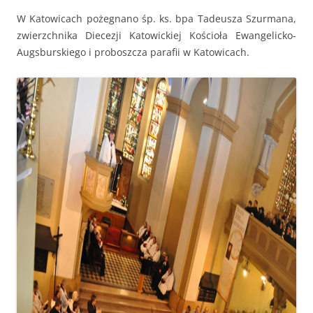
W Katowicach pożegnano śp. ks. bpa Tadeusza Szurmana,
zwierzchnika Diecezji Katowickiej Kościoła Ewangelicko-
Augsburskiego i proboszcza parafii w Katowicach.