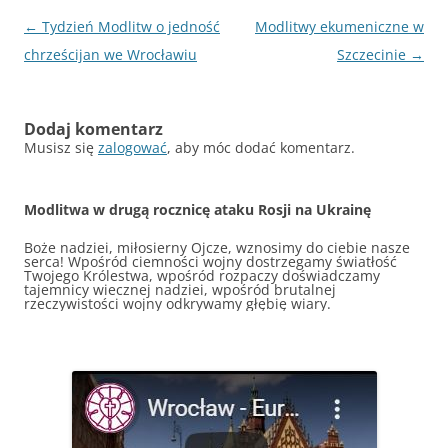
Nawigacja
←
Tydzień Modlitw o jedność
Modlitwy ekumeniczne w
wpisu
chrześcijan we Wrocławiu
Szczecinie
→
Dodaj komentarz
Musisz się
zalogować
, aby móc dodać komentarz.
Modlitwa w drugą rocznicę ataku Rosji na Ukrainę
Boże nadziei, miłosierny Ojcze, wznosimy do ciebie nasze
serca! Wpośród ciemności wojny dostrzegamy światłość
Twojego Królestwa, wpośród rozpaczy doświadczamy
tajemnicy wiecznej nadziei, wpośród brutalnej
rzeczywistości wojny odkrywamy głębię wiary.