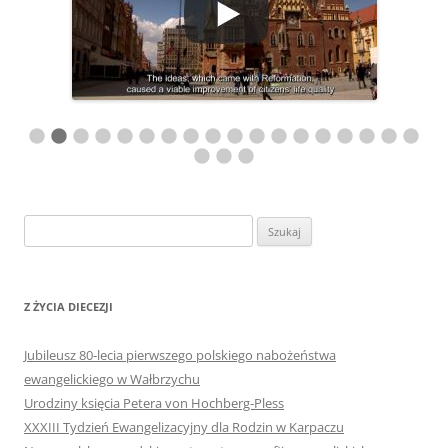
Szukaj:
Z ŻYCIA DIECEZJI
Jubileusz 80-lecia pierwszego polskiego nabożeństwa
ewangelickiego w Wałbrzychu
Urodziny księcia Petera von Hochberg-Pless
XXXIII Tydzień Ewangelizacyjny dla Rodzin w Karpaczu
Nowe polsko-szwedzkie partnerstwo parafii ewangelickich