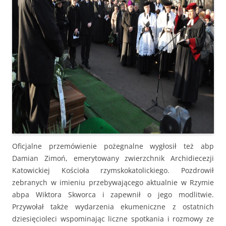
Oficjalne przemówienie pożegnalne wygłosił też abp
Damian Zimoń, emerytowany zwierzchnik Archidiecezji
Katowickiej Kościoła rzymskokatolickiego. Pozdrowił
zebranych w imieniu przebywającego aktualnie w Rzymie
abpa Wiktora Skworca i zapewnił o jego modlitwie.
Przywołał także wydarzenia ekumeniczne z ostatnich
dziesięcioleci wspominając liczne spotkania i rozmowy ze