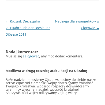
Nawigacja
←
Rocznik Diecezjalny
Nadzieja dla ewangelików w
wpisu
2011
Jahrbuch der Breslauer
Głogowie
→
Diözese 2011
Dodaj komentarz
Musisz się
zalogować
, aby móc dodać komentarz.
Modlitwa w drugą rocznicę ataku Rosji na Ukrainę
Boże nadziei, miłosierny Ojcze, wznosimy do ciebie nasze
serca! Wpośród ciemności wojny dostrzegamy światłość
Twojego Królestwa, wpośród rozpaczy doświadczamy
tajemnicy wiecznej nadziei, wpośród brutalnej
rzeczywistości wojny odkrywamy głębię wiary.