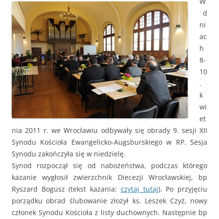
W
d
ni
ac
h
8-
10
.
k
wi
et
nia 2011 r. we Wrocławiu odbywały się obrady 9. sesji XII
Synodu Kościoła Ewangelicko-Augsburskiego w RP. Sesja
Synodu zakończyła się w niedzielę.
Synod rozpoczął się od nabożeństwa, podczas którego
kazanie wygłosił zwierzchnik Diecezji Wrocławskiej, bp
Ryszard Bogusz (tekst kazania:
czytaj tutaj
). Po przyjęciu
porządku obrad ślubowanie złożył ks. Leszek Czyż, nowy
członek Synodu Kościoła z listy duchownych. Następnie bp