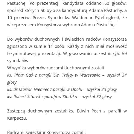
Pastuchę. Po prezentacji kandydata oddano 60 głosów,
spośród których 50 było za kandydaturą Adama Pastuchy, a
10 przeciw. Prezes Synodu ks. Waldemar Pytel ogłosił, że
wiceprezesem Konsystorza wybrano Adama Pastuchę.
Do wyborów duchownych i świeckich radców Konsystorza
zgłoszono w sumie 11 osób. Każdy z nich miał możliwość
trzyminutowej prezentacji. W głosowaniu uczestniczyło 59
synodałów.
W wyniku wyborów radcami duchownymi zostali
ks. Piotr Gaś z parafii Św. Trójcy w Warszawie – uzyskał 34
głosy
ks. dr Marian Niemiec z parafii w Opolu – uzyskał 33 głosy
ks. Robert Sitarek z parafii w Kłodzku – uzyskał 32 głosy
Zastępcą duchownym został ks. Edwin Pech z parafii w
Karpaczu.
Radcami świeckimi Konsystorza zostali: