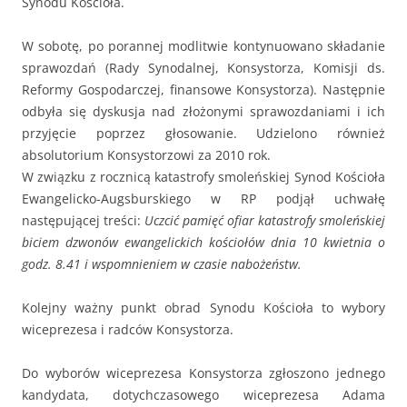
Synodu Kościoła.
W sobotę, po porannej modlitwie kontynuowano składanie
sprawozdań (Rady Synodalnej, Konsystorza, Komisji ds.
Reformy Gospodarczej, finansowe Konsystorza). Następnie
odbyła się dyskusja nad złożonymi sprawozdaniami i ich
przyjęcie poprzez głosowanie. Udzielono również
absolutorium Konsystorzowi za 2010 rok.
W związku z rocznicą katastrofy smoleńskiej Synod Kościoła
Ewangelicko-Augsburskiego w RP podjął uchwałę
następującej treści:
Uczcić pamięć ofiar katastrofy smoleńskiej
biciem dzwonów ewangelickich kościołów dnia 10 kwietnia o
godz. 8.41 i wspomnieniem w czasie nabożeństw.
Kolejny ważny punkt obrad Synodu Kościoła to wybory
wiceprezesa i radców Konsystorza.
Do wyborów wiceprezesa Konsystorza zgłoszono jednego
kandydata, dotychczasowego wiceprezesa Adama