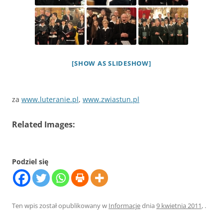
[SHOW AS SLIDESHOW]
za
www.luteranie.pl
,
www.zwiastun.pl
Related Images:
Podziel się
Ten wpis został opublikowany w
Informacje
dnia
9 kwietnia 2011
,
.