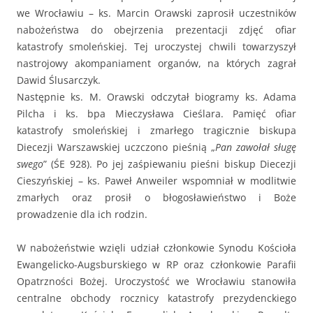
we Wrocławiu – ks. Marcin Orawski zaprosił uczestników
nabożeństwa do obejrzenia prezentacji zdjęć ofiar
katastrofy smoleńskiej. Tej uroczystej chwili towarzyszył
nastrojowy akompaniament organów, na których zagrał
Dawid Ślusarczyk.
Następnie ks. M. Orawski odczytał biogramy ks. Adama
Pilcha i ks. bpa Mieczysława Cieślara. Pamięć ofiar
katastrofy smoleńskiej i zmarłego tragicznie biskupa
Diecezji Warszawskiej uczczono pieśnią „
Pan zawołał sługę
swego
” (ŚE 928). Po jej zaśpiewaniu pieśni biskup Diecezji
Cieszyńskiej – ks. Paweł Anweiler wspomniał w modlitwie
zmarłych oraz prosił o błogosławieństwo i Boże
prowadzenie dla ich rodzin.
W nabożeństwie wzięli udział członkowie Synodu Kościoła
Ewangelicko-Augsburskiego w RP oraz członkowie Parafii
Opatrzności Bożej. Uroczystość we Wrocławiu stanowiła
centralne obchody rocznicy katastrofy prezydenckiego