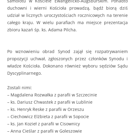
samolotu w Kościele Ewangelicko-Augsburskim. Ponadto
duchowni i wierni Kościoła prowadzą, bądź biorą dziś
udział w licznych uroczystościach rocznicowych na terenie
całego kraju. W wielu parafiach ma miejsce prezentacja
zbioru kazań śp. ks. Adama Pilcha.
Po wznowieniu obrad Synod zajął się rozpatrywaniem
propozycji uchwał, zgłoszonych przez członków Synodu i
władze Kościoła. Dokonano również wyboru sędziów Sądu
Dyscyplinarnego.
Zostali nimi:
– Magdalena Rozwałka z parafii w Szczecinie
– ks. Dariusz Chwastek z parafii w Lublinie
– ks. Henryk Reske z parafii w Orzeszu
– Ciechowicz Elżbieta z parafii w Sopocie
– ks. Jan Kozieł z parafii w Cisownicy
– Anna Cieślar z parafii w Goleszowie