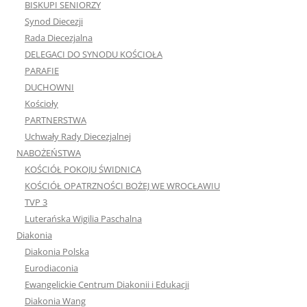
BISKUPI SENIORZY
Synod Diecezji
Rada Diecezjalna
DELEGACI DO SYNODU KOŚCIOŁA
PARAFIE
DUCHOWNI
Kościoły
PARTNERSTWA
Uchwały Rady Diecezjalnej
NABOŻEŃSTWA
KOŚCIÓŁ POKOJU ŚWIDNICA
KOŚCIÓŁ OPATRZNOŚCI BOŻEJ WE WROCŁAWIU
TVP 3
Luterańska Wigilia Paschalna
Diakonia
Diakonia Polska
Eurodiaconia
Ewangelickie Centrum Diakonii i Edukacji
Diakonia Wang