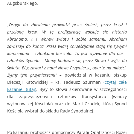
Augsburskiego.
„Droga do zbawienia prowadzi przez śmierć, przez krzyż i
przelaną krew. W tę prefigurację wpisuje się historia
Abrahama. (…) Wbrew światu i sobie samemu, Abraham
zawierzył do końca. Przez wiarę chrześcijanie stają się żywymi
kamieniami – członkami Kościoła. To jest wyzwanie dla nas…
członków Synodu… Mamy budować się przez Słowo i wyjść do
świata. Bóg zawarł z nami Nowe Przymierze, oparte na miłości.
Żyjmy tym przymierzem!” –
powiedział w kazaniu biskup
Diecezji Katowickiej – ks. Tadeusz Szurman
(czytaj całe
kazanie: tutaj)
. Były to słowa skierowane w szczególności
dla zaprzysiężonych członków Konsystorza (władzy
wykonawczej Kościoła) oraz do Marii Czudek, którą Synod
Kościoła wybrał do składu Rady Synodalnej.
Po kazaniu proboszcz pomocniczy Parafii Opatrzności Bożej