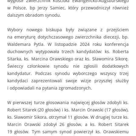
wygłosił Zwierzchnik Kościoła Ewangelicko-Augsburskiego
w Polsce, bp Jerzy Samiec, który przewodniczył również
dalszym obradom synodu.
Wybory nowego biskupa były związane z przejściem
na emeryturę dotychczasowego zwierzchnika diecezji, bp.
Waldemara Pytla. W listopadzie 2024 roku konferencja
duchownych wytypowała trzech kandydatów: ks. Roberta
Sitarka, ks. Marcina Orawskiego oraz ks. Sławomira Sikorę.
Świeccy członkowie synodu nie zgłosili dodatkowych
kandydatur. Podczas synodu wyborczego wszyscy trzej
kandydaci zaprezentowali swoje wizje przyszłej służby
i odpowiadali na pytania zgromadzonych.
W pierwszej turze głosowania najwięcej głosów zdobyli ks.
Robert Sitarek (20 głosów) i ks. Marcin Orawski (17 głosów),
ks. Sławomir Sikora, otrzymał 11 głosów. W drugiej turze ks.
Marcin Orawski zdobył 26 głosów, a ks. Robert Sitarek
19 głosów. Tym samym synod powierzył ks. Orawskiemu