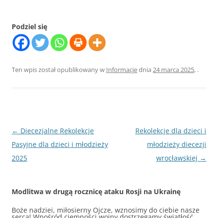
Podziel się
Ten wpis został opublikowany w
Informacje
dnia
24 marca 2025
,
.
Nawigacja
←
Diecezjalne Rekolekcje
Rekolekcje dla dzieci i
wpisu
Pasyjne dla dzieci i młodzieży
młodzieży diecezji
2025
wrocławskiej
→
Modlitwa w drugą rocznicę ataku Rosji na Ukrainę
Boże nadziei, miłosierny Ojcze, wznosimy do ciebie nasze
serca! Wpośród ciemności wojny dostrzegamy światłość