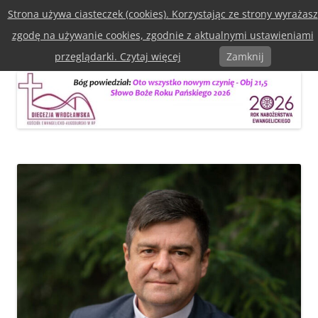
Przejdź
Strona używa ciasteczek (cookies). Korzystając ze strony wyrażasz
do
Diecezja Wrocławska Kościoła
treści
zgodę na używanie cookies, zgodnie z aktualnymi ustawieniami
Ewangelicko-Augsburska w RP
Menu
przeglądarki. Czytaj więcej
Zamknij