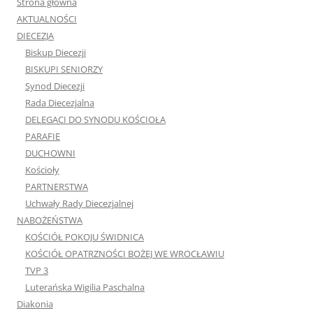
Strona główna
AKTUALNOŚCI
DIECEZJA
Biskup Diecezji
BISKUPI SENIORZY
Synod Diecezji
Rada Diecezjalna
DELEGACI DO SYNODU KOŚCIOŁA
PARAFIE
DUCHOWNI
Kościoły
PARTNERSTWA
Uchwały Rady Diecezjalnej
NABOŻEŃSTWA
KOŚCIÓŁ POKOJU ŚWIDNICA
KOŚCIÓŁ OPATRZNOŚCI BOŻEJ WE WROCŁAWIU
TVP 3
Luterańska Wigilia Paschalna
Diakonia