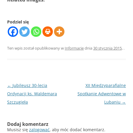
Podziel się
Ten wpis został opublikowany w
Informacje
dnia
30 stycznia 2015
,
.
Nawigacja
←
Jubileusz 30-lecia
XII Międzyparafialne
wpisu
Ordynacji ks. Waldemara
Spotkanie Adwentowe w
Szczugieła
Lubaniu
→
Dodaj komentarz
Musisz się
zalogować
, aby móc dodać komentarz.