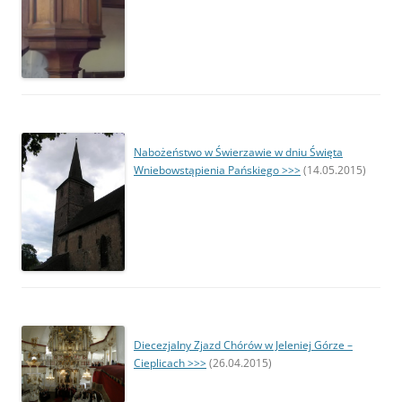
Nabożeństwo w Świerzawie w dniu Święta
Wniebowstąpienia Pańskiego >>>
(14.05.2015)
Diecezjalny Zjazd Chórów w Jeleniej Górze –
Cieplicach >>>
(26.04.2015)