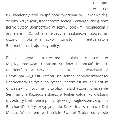
Gestapo
w 1937
r.), kamienny stół (wspólnota tworzona w Finkenwalde),
zielony krzyż (chrystocentryzm teologii ewangelickiej) oraz
liczne cytaty Bonhoeffera w języku polskim, niemieckim i
angielskim. Ogród ma służyć mieszkańcom Szczecina,
uczniom lokalnym szkół, turystom i entuzjastom
Bonhoeffera z kraju i zagranicy.
Dalsza część uroczystości miała miejsce w
Międzynarodowym Centrum Studiów i Spotkań im. D.
Bonhoeffera w Szczecinie. Ks. Michael Watzlawik z
Hamburga wygłosił referat na temat odpowiedzialności
Bonhoeffera za życie polityczne, natomiast ks. dr Dariusz
Chwastek z Lublina przybliżył słuchaczom znaczenie
Seminarium Kaznodziejskiego w Finkenwalde. Po dyskusji
uczestnicy konferencji popłynęli w rejs żaglowcem „Kapitan
Borchardt”, który przypłynął do Szczecina w ramach Dni
Morza. Wieczorem w Kościele Świętej Trójcy odbył się