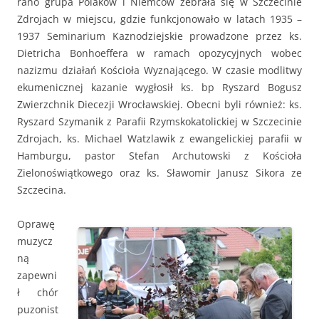
rano grupa Polaków i Niemców zebrała się w Szczecinie
Zdrojach w miejscu, gdzie funkcjonowało w latach 1935 –
1937 Seminarium Kaznodziejskie prowadzone przez ks.
Dietricha Bonhoeffera w ramach opozycyjnych wobec
nazizmu działań Kościoła Wyznającego. W czasie modlitwy
ekumenicznej kazanie wygłosił ks. bp Ryszard Bogusz
Zwierzchnik Diecezji Wrocławskiej. Obecni byli również: ks.
Ryszard Szymanik z Parafii Rzymskokatolickiej w Szczecinie
Zdrojach, ks. Michael Watzlawik z ewangelickiej parafii w
Hamburgu, pastor Stefan Archutowski z Kościoła
Zielonoświątkowego oraz ks. Sławomir Janusz Sikora ze
Szczecina.
Oprawę
muzycz
ną
zapewni
ł chór
puzonist