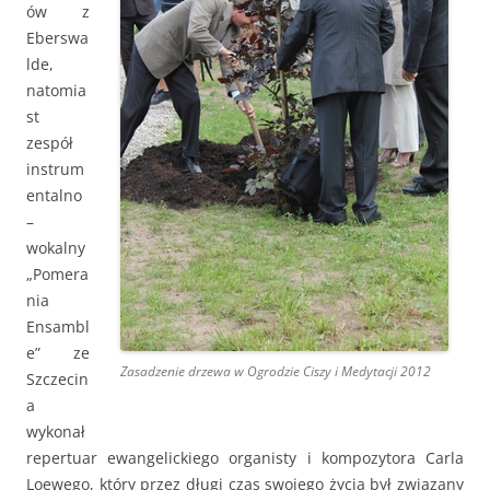
ów z
Eberswa
lde,
natomia
st
zespół
instrum
entalno
–
wokalny
„Pomera
nia
Ensambl
e” ze
Zasadzenie drzewa w Ogrodzie Ciszy i Medytacji 2012
Szczecin
a
wykonał
repertuar ewangelickiego organisty i kompozytora Carla
Loewego, który przez długi czas swojego życia był związany