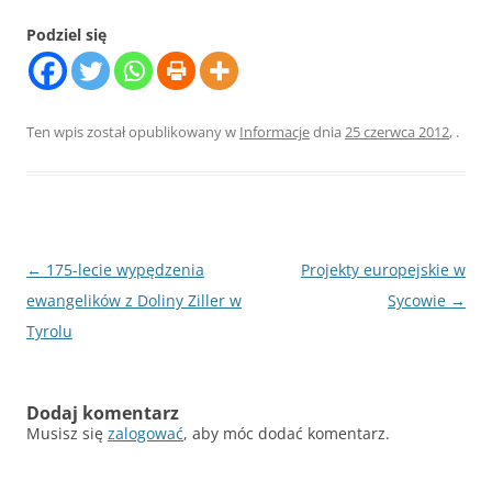
Podziel się
Ten wpis został opublikowany w
Informacje
dnia
25 czerwca 2012
,
.
Nawigacja
←
175-lecie wypędzenia
Projekty europejskie w
wpisu
ewangelików z Doliny Ziller w
Sycowie
→
Tyrolu
Dodaj komentarz
Musisz się
zalogować
, aby móc dodać komentarz.