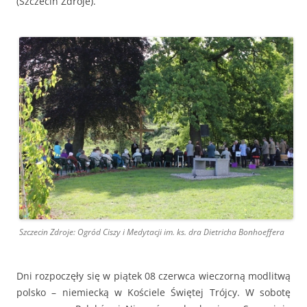
(Szczecin Zdroje).
Szczecin Zdroje:
Ogród Ciszy i Medytacji im. ks. dra Dietricha Bonhoeffera
Dni rozpoczęły się w piątek 08 czerwca wieczorną modlitwą
polsko – niemiecką w Kościele Świętej Trójcy. W sobotę