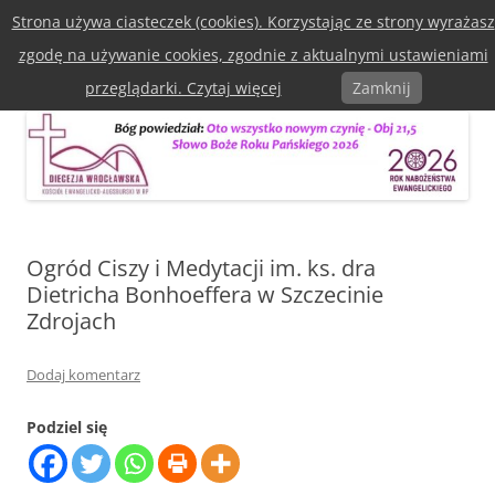
Przejdź
Strona używa ciasteczek (cookies). Korzystając ze strony wyrażasz
do
Diecezja Wrocławska Kościoła
treści
zgodę na używanie cookies, zgodnie z aktualnymi ustawieniami
Ewangelicko-Augsburska w RP
Menu
przeglądarki. Czytaj więcej
Zamknij
Ogród Ciszy i Medytacji im. ks. dra
Dietricha Bonhoeffera w Szczecinie
Zdrojach
Dodaj komentarz
Podziel się