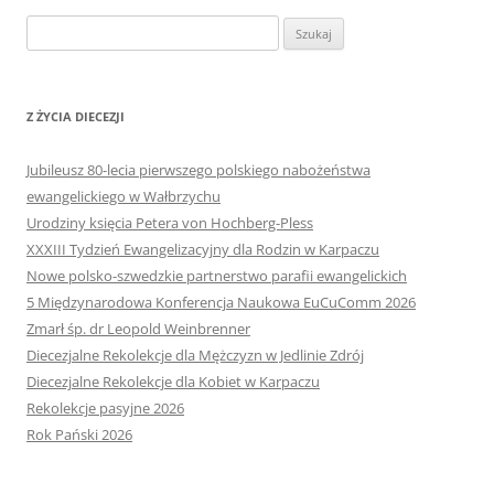
Szukaj:
Z ŻYCIA DIECEZJI
Jubileusz 80-lecia pierwszego polskiego nabożeństwa
ewangelickiego w Wałbrzychu
Urodziny księcia Petera von Hochberg-Pless
XXXIII Tydzień Ewangelizacyjny dla Rodzin w Karpaczu
Nowe polsko-szwedzkie partnerstwo parafii ewangelickich
5 Międzynarodowa Konferencja Naukowa EuCuComm 2026
Zmarł śp. dr Leopold Weinbrenner
Diecezjalne Rekolekcje dla Mężczyzn w Jedlinie Zdrój
Diecezjalne Rekolekcje dla Kobiet w Karpaczu
Rekolekcje pasyjne 2026
Rok Pański 2026