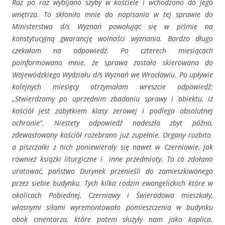
Raz po raz wybijano szyby w kościele i wchodzono do jego
wnętrza. To skłoniło mnie do napisania w tej sprawie do
Ministerstwa d/s Wyznań powołując się w piśmie na
konstytucyjną gwarancję wolności wyznania. Bardzo długo
czekałam na odpowiedź. Po czterech miesiącach
poinformowano mnie, że sprawa została skierowana do
Wojewódzkiego Wydziału d/s Wyznań we Wrocławiu. Po upływie
kolejnych miesięcy otrzymałam wreszcie odpowiedź:
„Stwierdzamy po uprzednim zbadaniu sprawy i obiektu, iż
kościół jest zabytkiem klasy zerowej i podlega absolutnej
ochronie”. Niestety odpowiedź nadeszła zbyt późno,
zdewastowany kościół rozebrano już zupełnie. Organy rozbito
a piszczałki z nich poniewierały się nawet w Czerniawie, jak
również książki liturgiczne i inne przedmioty. To co zdołano
uratować, państwo Durynek przenieśli do zamieszkiwanego
przez siebie budynku. Tych kilka rodzin ewangelickich które w
okolicach Pobiednej, Czerniawy i Świeradowa mieszkały,
własnymi siłami wyremontowało pomieszczenia w budynku
obok cmentarza, które potem służyły nam jako kaplica.