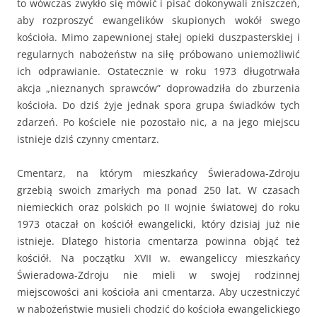
to wówczas zwykło się mówić i pisać dokonywali zniszczeń,
aby rozproszyć ewangelików skupionych wokół swego
kościoła. Mimo zapewnionej stałej opieki duszpasterskiej i
regularnych nabożeństw na siłę próbowano uniemożliwić
ich odprawianie. Ostatecznie w roku 1973 długotrwała
akcja „nieznanych sprawców” doprowadziła do zburzenia
kościoła. Do dziś żyje jednak spora grupa świadków tych
zdarzeń. Po kościele nie pozostało nic, a na jego miejscu
istnieje dziś czynny cmentarz.
Cmentarz, na którym mieszkańcy Świeradowa-Zdroju
grzebią swoich zmarłych ma ponad 250 lat. W czasach
niemieckich oraz polskich po II wojnie światowej do roku
1973 otaczał on kościół ewangelicki, który dzisiaj już nie
istnieje. Dlatego historia cmentarza powinna objąć też
kościół. Na początku XVII w. ewangeliccy mieszkańcy
Świeradowa-Zdroju nie mieli w swojej rodzinnej
miejscowości ani kościoła ani cmentarza. Aby uczestniczyć
w nabożeństwie musieli chodzić do kościoła ewangelickiego