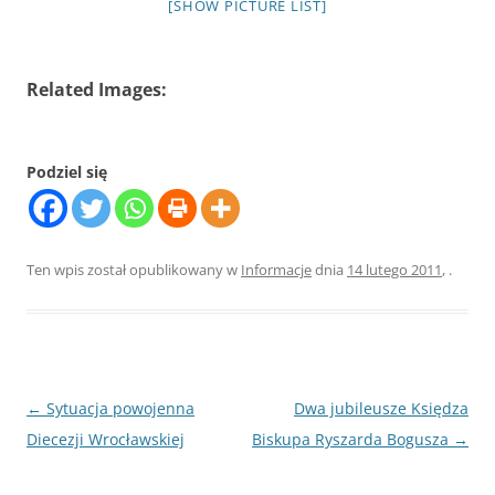
[SHOW PICTURE LIST]
Related Images:
Podziel się
Ten wpis został opublikowany w
Informacje
dnia
14 lutego 2011
,
.
Nawigacja
←
Sytuacja powojenna
Dwa jubileusze Księdza
wpisu
Diecezji Wrocławskiej
Biskupa Ryszarda Bogusza
→