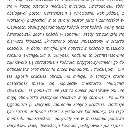
się w każdą ostatnią niedzielę miesiąca. Świeradowski zbór
obsługiwał pastor Gerstenstein z Wrocławia. Rok później z
Warszawy przyjechał w te strony pastor Jajte i zamieszkał w
Cieplicach, obsługując tamtejszy kościół oraz kościół Wang, nasz
świeradowski zbór i kościół w Lubaniu. Wtedy też zdarzyła się
pierwsza kradzież. Skradziono obraz umieszczony w ołtarzu
kościoła. W domu parafialnym naprzeciw kościoła mieszkała
rodzina ewangelicka p. Durynek. Rodzina ta bezinteresownie
zajmowała się sprzątaniem kościoła, przygotowywaniem go do
nabożeństw oraz chroniła przed wandalami i złodziejami. Oni
tez zgłosili kradzież obrazu na milicję. W tamtym czasie
posterunek mieścił się naprzeciw cmentarza. Milicjanci
stwierdzili, że ponieważ nie jest to obiekt państwowy oni nie
mają obowiązku wszczynać śledztwa w tej sprawie. Po kilku
tygodniach p. Durynek udaremnił kolejną kradzież. Złodzieje
tym razem usiłowali skraść kryształowe kandelabry. Od tego
momentu nabożeństwa odbywały się w mieszkaniu państwa
Durynków. Dalej dewastacja kościoła postępowała już szybko.