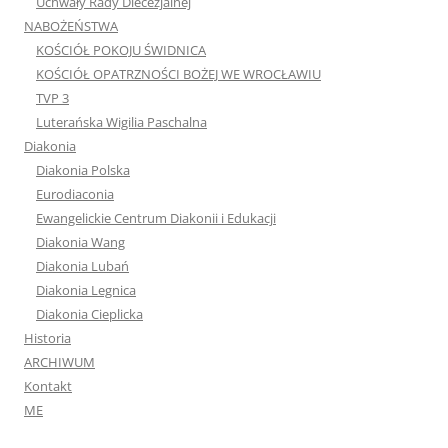
Uchwały Rady Diecezjalnej
NABOŻEŃSTWA
KOŚCIÓŁ POKOJU ŚWIDNICA
KOŚCIÓŁ OPATRZNOŚCI BOŻEJ WE WROCŁAWIU
TVP 3
Luterańska Wigilia Paschalna
Diakonia
Diakonia Polska
Eurodiaconia
Ewangelickie Centrum Diakonii i Edukacji
Diakonia Wang
Diakonia Lubań
Diakonia Legnica
Diakonia Cieplicka
Historia
ARCHIWUM
Kontakt
ME