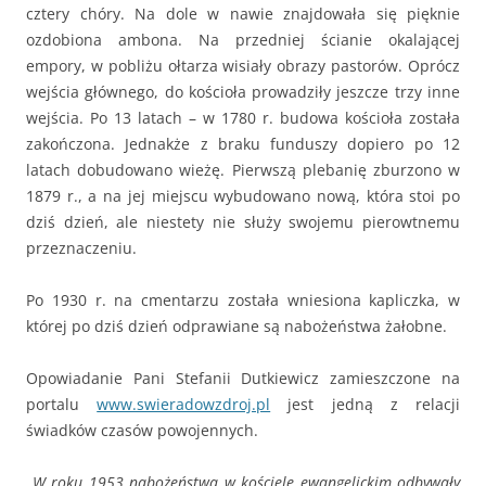
cztery chóry. Na dole w nawie znajdowała się pięknie
ozdobiona ambona. Na przedniej ścianie okalającej
empory, w pobliżu ołtarza wisiały obrazy pastorów. Oprócz
wejścia głównego, do kościoła prowadziły jeszcze trzy inne
wejścia. Po 13 latach – w 1780 r. budowa kościoła została
zakończona. Jednakże z braku funduszy dopiero po 12
latach dobudowano wieżę. Pierwszą plebanię zburzono w
1879 r., a na jej miejscu wybudowano nową, która stoi po
dziś dzień, ale niestety nie służy swojemu pierowtnemu
przeznaczeniu.
Po 1930 r. na cmentarzu została wniesiona kapliczka, w
której po dziś dzień odprawiane są nabożeństwa żałobne.
Opowiadanie Pani Stefanii Dutkiewicz zamieszczone na
portalu
www.swieradowzdroj.pl
jest jedną z relacji
świadków czasów powojennych.
„W roku 1953 nabożeństwa w kościele ewangelickim odbywały