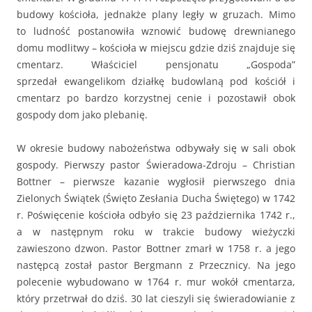
budowy kościoła, jednakże plany legły w gruzach. Mimo
to ludność postanowiła wznowić budowę drewnianego
domu modlitwy – kościoła w miejscu gdzie dziś znajduje się
cmentarz. Właściciel pensjonatu „Gospoda”
sprzedał ewangelikom działkę budowlaną pod kościół i
cmentarz po bardzo korzystnej cenie i pozostawił obok
gospody dom jako plebanię.
W okresie budowy nabożeństwa odbywały się w sali obok
gospody. Pierwszy pastor Świeradowa-Zdroju – Christian
Bottner – pierwsze kazanie wygłosił pierwszego dnia
Zielonych Świątek (Święto Zesłania Ducha Świętego) w 1742
r. Poświęcenie kościoła odbyło się 23 października 1742 r.,
a w następnym roku w trakcie budowy wieżyczki
zawieszono dzwon. Pastor Bottner zmarł w 1758 r. a jego
następcą został pastor Bergmann z Przecznicy. Na jego
polecenie wybudowano w 1764 r. mur wokół cmentarza,
który przetrwał do dziś. 30 lat cieszyli się świeradowianie z