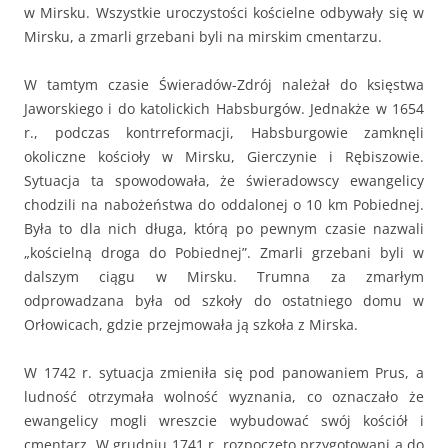
w Mirsku. Wszystkie uroczystości kościelne odbywały się w
Mirsku, a zmarli grzebani byli na mirskim cmentarzu.
W tamtym czasie Świeradów-Zdrój należał do księstwa
Jaworskiego i do katolickich Habsburgów. Jednakże w 1654
r., podczas kontrreformacji, Habsburgowie zamknęli
okoliczne kościoły w Mirsku, Gierczynie i Rębiszowie.
Sytuacja ta spowodowała, że świeradowscy ewangelicy
chodzili na nabożeństwa do oddalonej o 10 km Pobiednej.
Była to dla nich długa, którą po pewnym czasie nazwali
„kościelną droga do Pobiednej”. Zmarli grzebani byli w
dalszym ciągu w Mirsku. Trumna za zmarłym
odprowadzana była od szkoły do ostatniego domu w
Orłowicach, gdzie przejmowała ją szkoła z Mirska.
W 1742 r. sytuacja zmieniła się pod panowaniem Prus, a
ludność otrzymała wolność wyznania, co oznaczało że
ewangelicy mogli wreszcie wybudować swój kościół i
cmentarz. W grudniu 1741 r. rozpoczęto przygotowani a do