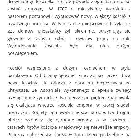
drewnianego kościółka, który z powodu złego stanu musiał
zostać zburzony. W 1767 r. mieszkańcy wspólnie z
pastorem postanowili wybudować nowy, większy kościół z
trwalszego budulca. W tym czasie miejscowość liczyła już
225 domów. Mieszkańcy żyli skromnie, utrzymując sie
głównie z leśnych robót i owoców pracy na roli.
Wybudowanie kościoła, było dla nich dużym
poświęceniem.
Kościół wzniesiono z dużym rozmachem w stylu
barokowym. Od bramy głównej kroczyło się przez dużą
nawę kościoła do ołtarza z obrazem błogosławiącego
Chrystusa. Ze wspaniale wykonanego sklepienia zwisały
trzy ogromne żyrandole. Na pierwszym piętrze znajdowała
się okalająca wnętrze kościoła empora, w której siadali
mężczyźni. Kobiety zajmowały miejsca na dole. Na drugim
piętrze wznosiły się ogromne organy, a w każdym z
czterech kątów kościoła znajdowały się niewielkie empory.
Podczas nabożeństw śpiewały tam dzieci podzielone na