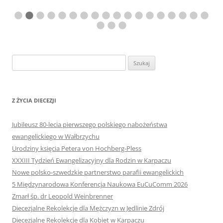
Szukaj:
Z ŻYCIA DIECEZJI
Jubileusz 80-lecia pierwszego polskiego nabożeństwa
ewangelickiego w Wałbrzychu
Urodziny księcia Petera von Hochberg-Pless
XXXIII Tydzień Ewangelizacyjny dla Rodzin w Karpaczu
Nowe polsko-szwedzkie partnerstwo parafii ewangelickich
5 Międzynarodowa Konferencja Naukowa EuCuComm 2026
Zmarł śp. dr Leopold Weinbrenner
Diecezjalne Rekolekcje dla Mężczyzn w Jedlinie Zdrój
Diecezjalne Rekolekcje dla Kobiet w Karpaczu