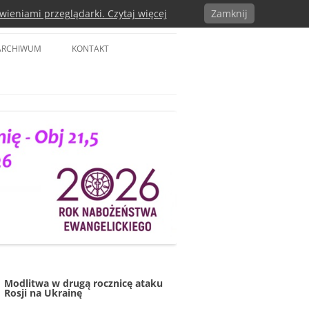
wieniami przeglądarki. Czytaj więcej
Zamknij
a w RP
ARCHIWUM
KONTAKT
Modlitwa w drugą rocznicę ataku
Rosji na Ukrainę