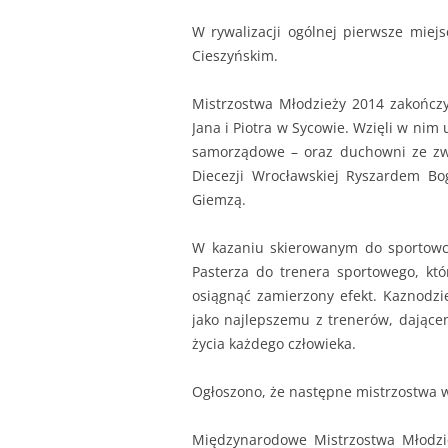
W rywalizacji ogólnej pierwsze miejs
Cieszyńskim.
Mistrzostwa Młodzieży 2014 zakończ
Jana i Piotra w Sycowie. Wzięli w nim 
samorządowe – oraz duchowni ze zw
Diecezji Wrocławskiej Ryszardem B
Giemzą.
W kazaniu skierowanym do sportowc
Pasterza do trenera sportowego, kt
osiągnąć zamierzony efekt. Kaznodzi
jako najlepszemu z trenerów, dające
życia każdego człowieka.
Ogłoszono, że następne mistrzostwa 
Międzynarodowe Mistrzostwa Młodzie