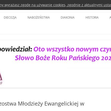
rony wyrażasz zgodę na używanie cookies, zgodnie z aktualnymi usta
a Kościoła Ewangelicko-Augsbursk
DIECEZJA
NABOŻEŃSTWA
DIAKONIA
HISTORIA
BISKUP DIECEZJI
KOŚCIÓŁ POKOJU ŚWIDNICA
DIAKONIA POLSKA
BISKUPI SENIORZY
KOŚCIÓŁ OPATRZNOŚCI BOŻEJ WE
EURODIACONIA
WROCŁAWIU
SYNOD DIECEZJI
EWANGELICKIE CENTRUM
TVP 3
DIAKONII I EDUKACJI
RADA DIECEZJALNA
LUTERAŃSKA WIGILIA PASCHALNA
DIAKONIA WANG
DELEGACI DO SYNODU KOŚCIOŁA
DIAKONIA LUBAŃ
PARAFIE
DIAKONIA LEGNICA
DUCHOWNI
DIAKONIA CIEPLICKA
KOŚCIOŁY
zostwa Młodzieży Ewangelickiej w
PARTNERSTWA