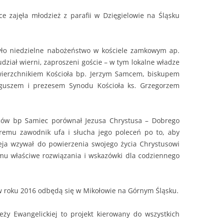
ce zajęła młodzież z parafii w Dzięgielowie na Śląsku
yło niedzielne nabożeństwo w kościele zamkowym ap.
udział wierni, zaproszeni goście – w tym lokalne władze
ierzchnikiem Kościoła bp. Jerzym Samcem, biskupem
oguszem i prezesem Synodu Kościoła ks. Grzegorzem
ów bp Samiec porównał Jezusa Chrystusa – Dobrego
óremu zawodnik ufa i słucha jego poleceń po to, aby
eja wzywał do powierzenia swojego życia Chrystusowi
mu właściwe rozwiązania i wskazówki dla codziennego
w roku 2016 odbędą się w Mikołowie na Górnym Śląsku.
ży Ewangelickiej to projekt kierowany do wszystkich