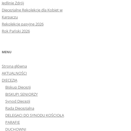
Jedlinie Zdrój
Diecezjalne Rekolekcje dla Kobiet w
Karpaczu
Rekolekcje pasyjne 2026
Rok Pański 2026
MENU
Strona główna
AKTUALNOŚCI
DIECEZJA
Biskup Diecezji
BISKUPI SENIORZY
Synod Diecezji
Rada Diecezjalna
DELEGACI DO SYNODU KOŚCIOŁA
PARAFIE
DUCHOWNI