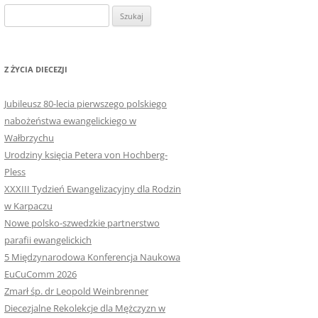
Szukaj:
Z ŻYCIA DIECEZJI
Jubileusz 80-lecia pierwszego polskiego
nabożeństwa ewangelickiego w
Wałbrzychu
Urodziny księcia Petera von Hochberg-
Pless
XXXIII Tydzień Ewangelizacyjny dla Rodzin
w Karpaczu
Nowe polsko-szwedzkie partnerstwo
parafii ewangelickich
5 Międzynarodowa Konferencja Naukowa
EuCuComm 2026
Zmarł śp. dr Leopold Weinbrenner
Diecezjalne Rekolekcje dla Mężczyzn w