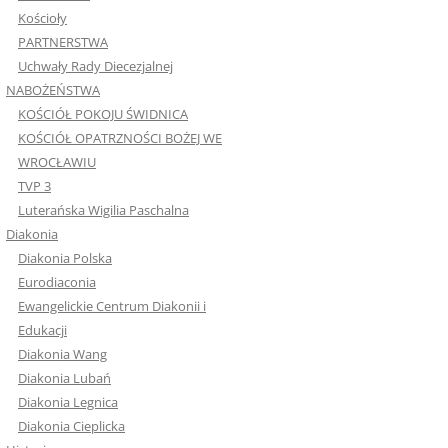
Kościoły
PARTNERSTWA
Uchwały Rady Diecezjalnej
NABOŻEŃSTWA
KOŚCIÓŁ POKOJU ŚWIDNICA
KOŚCIÓŁ OPATRZNOŚCI BOŻEJ WE
WROCŁAWIU
TVP 3
Luterańska Wigilia Paschalna
Diakonia
Diakonia Polska
Eurodiaconia
Ewangelickie Centrum Diakonii i
Edukacji
Diakonia Wang
Diakonia Lubań
Diakonia Legnica
Diakonia Cieplicka