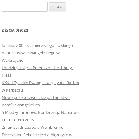
Szukaj:
Z ŻYCIA DIECEZJI
Jubileusz 80-lecia pierwszego polskiego
nabożeństwa ewangelickiego w
Wałbrzychu
Urodziny księcia Petera von Hochberg-
Pless
XXXIII Tydzień Ewangelizacyjny dla Rodzin
w Karpaczu
Nowe polsko-szwedzkie partnerstwo
parafii ewangelickich
5 Międzynarodowa Konferencja Naukowa
EuCuComm 2026
Zmarł śp. dr Leopold Weinbrenner
Diecezjalne Rekolekcje dla Mężczyzn w