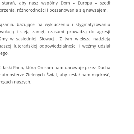
ch starań, aby nasz wspólny Dom – Europa – szedł
orzenia, różnorodności i poszanowania się nawzajem.
iązania, bazujące na wykluczeniu i stygmatyzowaniu
owokują i sieją zamęt, czasami prowadzą do agresji
iśmy w sąsiedniej Słowacji. Z tym większą nadzieją
aszej luterańskiej odpowiedzialności i weźmy udział
ego.
ć łaski Pana, którą On sam nam darowuje przez Ducha
 atmosferze Zielonych Świąt, aby zesłał nam mądrość,
rogach naszych.