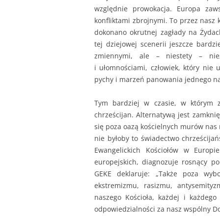
względnie prowokacja. Europa zaw
konfliktami zbrojnymi. To przez nasz 
dokonano okrutnej zagłady na Żydac
tej dziejowej scenerii jeszcze bard
zmiennymi, ale – niestety – ni
i ułomnościami, człowiek, który nie
pychy i marzeń panowania jednego n
Tym bardziej w czasie, w którym z
chrześcijan. Alternatywą jest zamknię
się poza oazą kościelnych murów nas 
nie byłoby to świadectwo chrześcija
Ewangelickich Kościołów w Europi
europejskich, diagnozuje rosnący po
GEKE deklaruje: „Także poza wyb
ekstremizmu, rasizmu, antysemityz
naszego Kościoła, każdej i każdego
odpowiedzialności za nasz wspólny D