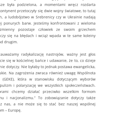
sze była podzielona, a momentami wręcz rozdarta
kontynent przetoczyły się dwie wojny światowe, to tutaj
h, a ludobójstwo w Srebrenicy czy w Ukrainie nadają
ziej ponurych barw. Jesteśmy konfrontowani z wieloma
ezmienny pozostaje człowiek ze swoim grzechem
 uczy się na błędach i wciąż wpada w te same koleiny
ad drugim.
auważamy radykalizację nastrojów, ważny jest głos
cie się w kościelnej bańce i udawanie, że to, co dzieje
nie dotyczy. Nie byłaby to jednak postawa ewangelicka,
ńskie. Na zagrożenia zwraca również uwagę Wspólnota
e (GEKE), która w stanowisku dotyczącym wyborów
pulizm i polaryzację we wszystkich społeczeństwach.
orami chcemy działać przeciwko wszelkim formom
mu i nacjonalizmu.” To zobowiązanie dotyczy także
 z nas, a nie może się to stać bez naszej wspólnej
om – Europę.