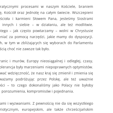
kratycznymi procesami w naszym Kościele, braniem
ję, Kościół oraz Jednotę na całym świecie. Wszczepieni
cioła i karmieni Słowem Pana, jesteśmy Siostrami
 innych i siebie – w działaniu, ale też modlitwie.
tego – jak często powtarzamy – wolni w Chrystusie
niać za pomocą narzędzi, jakie mamy do dyspozycji.
ch, w tym w zbliżających się wyborach do Parlamentu
cią choć nie zawsze tak było.
nic i murów, Europy nieosiągalnej i odległej, czasy,
tolerancja były marzeniami niepoprawnych optymistów.
wać wdzięczność, że nasz kraj się zmienił i zmienia się
ważamy podróżując przez Polskę, ale też uważnie
ości – to czego dokonaliśmy jako Polacy nie byłoby
i, porozumienia, kompromisów i pojednania.
mi i wyzwaniami. Z pewnością nie da się wszystkiego
iotycznym, europejskim, ale także chrześcijańskim