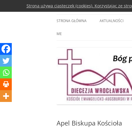
Przejdź
Strona używa ciasteczek (cookies). Korzystając ze st
do
treści
Diecezja Wrocławsk
STRONA GŁÓWNA
AKTUALNOŚCI
ME
Apel Biskupa Kościoła