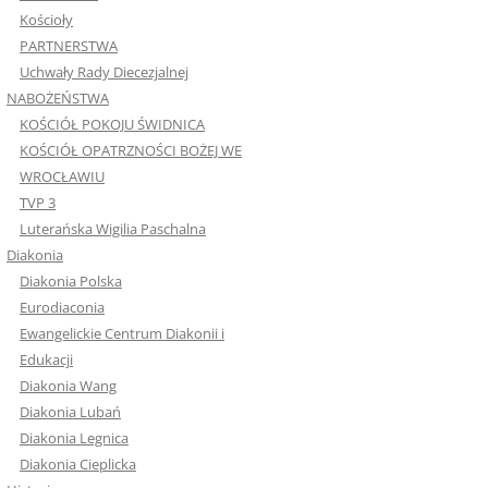
Kościoły
PARTNERSTWA
Uchwały Rady Diecezjalnej
NABOŻEŃSTWA
KOŚCIÓŁ POKOJU ŚWIDNICA
KOŚCIÓŁ OPATRZNOŚCI BOŻEJ WE
WROCŁAWIU
TVP 3
Luterańska Wigilia Paschalna
Diakonia
Diakonia Polska
Eurodiaconia
Ewangelickie Centrum Diakonii i
Edukacji
Diakonia Wang
Diakonia Lubań
Diakonia Legnica
Diakonia Cieplicka