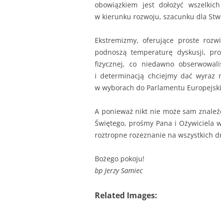
obowiązkiem jest dołożyć wszelki
w kierunku rozwoju, szacunku dla Stw
Ekstremizmy, oferujące proste rozw
podnoszą temperaturę dyskusji, pr
fizycznej, co niedawno obserwowal
i determinacją chciejmy dać wyraz n
w wyborach do Parlamentu Europejski
A ponieważ nikt nie może sam znaleź
Świętego, prośmy Pana i Ożywiciela w
roztropne rozeznanie na wszystkich d
Bożego pokoju!
bp Jerzy Samiec
Related Images: