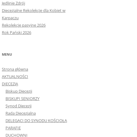
Jedlinie Zdrój
Diecezjalne Rekolekcje dla Kobiet w
Karpaczu
Rekolekcje pasyjne 2026
Rok Pański 2026
MENU
Strona główna
AKTUALNOŚCI
DIECEZJA
Biskup Diecezji
BISKUPI SENIORZY
Synod Diecezji
Rada Diecezjalna
DELEGACI DO SYNODU KOŚCIOŁA
PARAFIE
DUCHOWNI