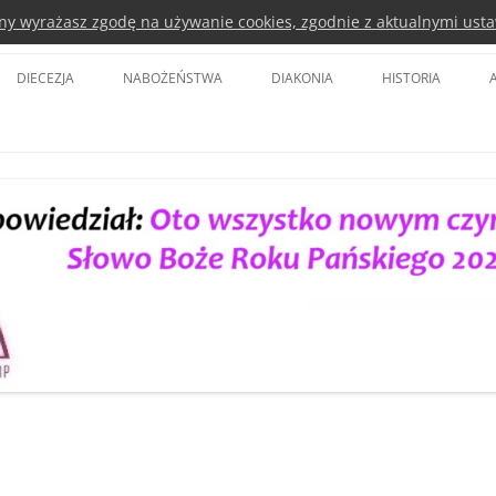
rony wyrażasz zgodę na używanie cookies, zgodnie z aktualnymi usta
a Kościoła Ewangelicko-Augsbursk
DIECEZJA
NABOŻEŃSTWA
DIAKONIA
HISTORIA
BISKUP DIECEZJI
KOŚCIÓŁ POKOJU ŚWIDNICA
DIAKONIA POLSKA
BISKUPI SENIORZY
KOŚCIÓŁ OPATRZNOŚCI BOŻEJ WE
EURODIACONIA
WROCŁAWIU
SYNOD DIECEZJI
EWANGELICKIE CENTRUM
TVP 3
DIAKONII I EDUKACJI
RADA DIECEZJALNA
LUTERAŃSKA WIGILIA PASCHALNA
DIAKONIA WANG
DELEGACI DO SYNODU KOŚCIOŁA
DIAKONIA LUBAŃ
PARAFIE
DIAKONIA LEGNICA
DUCHOWNI
DIAKONIA CIEPLICKA
KOŚCIOŁY
PARTNERSTWA