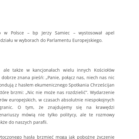
UCHWAŁY RADY DIECEZJALNEJ
ego w Polsce – bp Jerzy Samiec – wystosował apel
udziału w wyborach do Parlamentu Europejskiego.
 ale także w kancjonałach wielu innych Kościołów
ę dobrze znana pieśń: „Panie, połącz nas, niech nas nic
spondują z hasłem ekumenicznego Spotkania Chrześcijan
które brzmi: „Nic nie może nas rozdzielić”. Wydarzenie
rów europejskich, w czasach absolutnie niespokojnych
granic. O tym, że znajdujemy się na krawędzi
enariuszy mówią nie tylko politycy, ale te rozmowy
kże do naszych parafii.
zytoczonego hasła brzmieć mogą jak pobożne życzenie