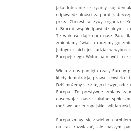
Jako luteranie szczycimy się demo
odpowiedzialności za parafię, diecez
przez Chrzest w żywy organizm Koś
i Braćmi współodpowiedzialnymi za
Tę wolność daje nam nasz Pan, dla
zmieniamy świat, a możemy go zmie
Jednym z nich jest udział w wybora
Europejskiego. Wolno nam być ich częś
Wielu z nas pamięta czasy Europy gra
kiedy demokracja, prawa człowieka i 
Dziś możemy się z tego cieszyć, odczu
Europa. Te pozytywne zmiany zau
obserwując nasze lokalne społeczn
możliwe bez europejskiej solidarnośc
Europa zmaga się z wieloma problema
na raz rozwiązać, ale naszym patr