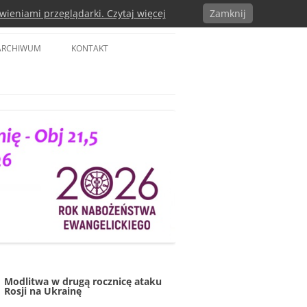
wieniami przeglądarki. Czytaj więcej
Zamknij
a w RP
ARCHIWUM
KONTAKT
Modlitwa w drugą rocznicę ataku
Rosji na Ukrainę