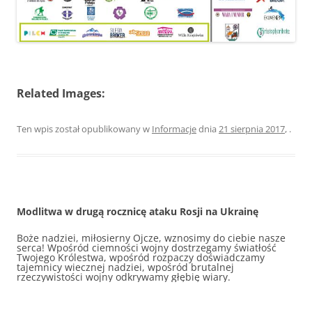
Related Images:
Ten wpis został opublikowany w
Informacje
dnia
21 sierpnia 2017
,
.
Modlitwa w drugą rocznicę ataku Rosji na Ukrainę
Boże nadziei, miłosierny Ojcze, wznosimy do ciebie nasze
Kochający nasz Ojcze, do Ciebie wznosimy dziś naszą
serca! Wpośród ciemności wojny dostrzegamy światłość
modlitwę. Doświadczając trwającej od dwóch lat,
Twojego Królestwa, wpośród rozpaczy doświadczamy
wyniszczającej wojny, która każdego dnia niesie ze sobą
tajemnicy wiecznej nadziei, wpośród brutalnej
zniszczenie i śmierć, czujemy się wyczerpani. Nasze
rzeczywistości wojny odkrywamy głębię wiary.
wołania stają się coraz cichsze, ale jednocześnie bardziej
ufne: Wiemy, że Ty nas wysłuchujesz.