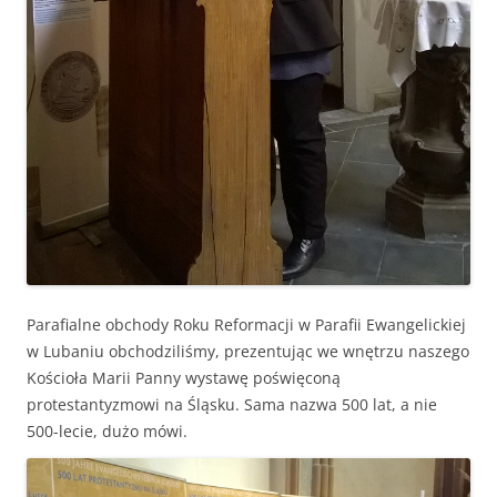
Parafialne obchody Roku Reformacji w Parafii Ewangelickiej
w Lubaniu obchodziliśmy, prezentując we wnętrzu naszego
Kościoła Marii Panny wystawę poświęconą
protestantyzmowi na Śląsku. Sama nazwa 500 lat, a nie
500-lecie, dużo mówi.