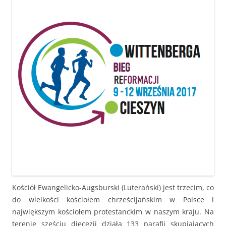
Kościół Ewangelicko-Augsburski (Luterański) jest trzecim, co
do wielkości kościołem chrześcijańskim w Polsce i
największym kościołem protestanckim w naszym kraju. Na
terenie sześciu diecezji działa 133 parafii skupiających