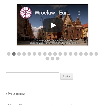
Szukaj:
Z ŻYCIA DIECEZJI
Jubileusz 80-lecia pierwszego polskiego nabożeństwa
ewangelickiego w Wałbrzychu
Urodziny księcia Petera von Hochberg-Pless