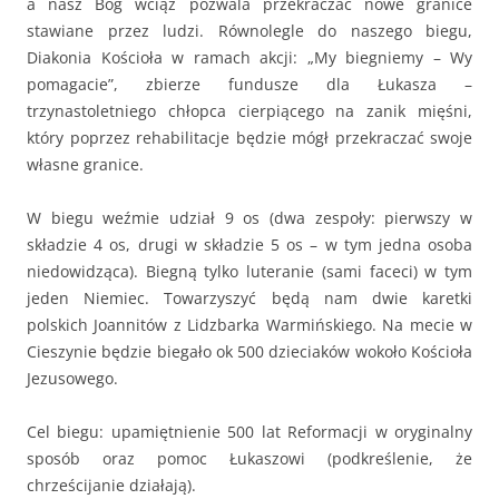
a nasz Bóg wciąż pozwala przekraczać nowe granice
stawiane przez ludzi. Równolegle do naszego biegu,
Diakonia Kościoła w ramach akcji: „My biegniemy – Wy
pomagacie”, zbierze fundusze dla Łukasza –
trzynastoletniego chłopca cierpiącego na zanik mięśni,
który poprzez rehabilitacje będzie mógł przekraczać swoje
własne granice.
W biegu weźmie udział 9 os (dwa zespoły: pierwszy w
składzie 4 os, drugi w składzie 5 os – w tym jedna osoba
niedowidząca). Biegną tylko luteranie (sami faceci) w tym
jeden Niemiec. Towarzyszyć będą nam dwie karetki
polskich Joannitów z Lidzbarka Warmińskiego. Na mecie w
Cieszynie będzie biegało ok 500 dzieciaków wokoło Kościoła
Jezusowego.
Cel biegu: upamiętnienie 500 lat Reformacji w oryginalny
sposób oraz pomoc Łukaszowi (podkreślenie, że
chrześcijanie działają).