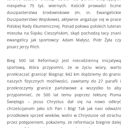
niespełna 75 tyś. wiernych. Kościół prowadzi liczne
duszpasterstwa środowiskowe (m. in. Ewangelickie
Duszpasterstwo Wojskowe), aktywnie angażuje się w prace
Polskiej Rady Ekumenicznej. Ponad połowa polskich luteran
mieszka na Śląsku Cieszyńskim, skąd pochodzą tacy znani
ewangelicy jak sportowcy: Adam Małysz, Piotr Żyła czy
pisarz Jerzy Pilch.
Bieg 500 lat Reformacji jest niecodzienną inicjatywą
sportową, która przypomni, że w życiu wiary, warto
przekraczać granicę! Biegnąc 842 km dojdziemy do granic
naszych fizycznych możliwości, zawitamy do 27 parafii i
przekroczymy granice państwowe a wszystko to aby
przypomnieć, że 500 lat temu poprzez lekturę Pisma
Świętego – Jezus Chrystus dał się na nowo odkryć
chrześcijanom jako ich Pan i Bóg! Tak jak nasi odważni
przodkowie sprzed wieków, wolni w Chrystusie od strachu
przez potępieniem, pokażemy, że reformacja biegnie dalej