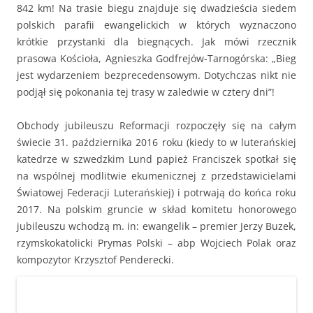
842 km! Na trasie biegu znajduje się dwadzieścia siedem
polskich parafii ewangelickich w których wyznaczono
krótkie przystanki dla biegnących. Jak mówi rzecznik
prasowa Kościoła, Agnieszka Godfrejów-Tarnogórska: „Bieg
jest wydarzeniem bezprecedensowym. Dotychczas nikt nie
podjął się pokonania tej trasy w zaledwie w cztery dni”!
Obchody jubileuszu Reformacji rozpoczęły się na całym
świecie 31. października 2016 roku (kiedy to w luterańskiej
katedrze w szwedzkim Lund papież Franciszek spotkał się
na wspólnej modlitwie ekumenicznej z przedstawicielami
Światowej Federacji Luterańskiej) i potrwają do końca roku
2017. Na polskim gruncie w skład komitetu honorowego
jubileuszu wchodzą m. in: ewangelik – premier Jerzy Buzek,
rzymskokatolicki Prymas Polski – abp Wojciech Polak oraz
kompozytor Krzysztof Penderecki.