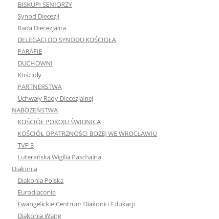
DELEGACI DO SYNODU KOŚCIOŁA
PARAFIE
DUCHOWNI
Kościoły
PARTNERSTWA
Uchwały Rady Diecezjalnej
NABOŻEŃSTWA
KOŚCIÓŁ POKOJU ŚWIDNICA
KOŚCIÓŁ OPATRZNOŚCI BOŻEJ WE WROCŁAWIU
TVP 3
Luterańska Wigilia Paschalna
Diakonia
Diakonia Polska
Eurodiaconia
Ewangelickie Centrum Diakonii i Edukacji
Diakonia Wang
Diakonia Lubań
Diakonia Legnica
Diakonia Cieplicka