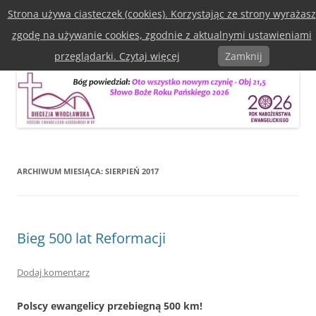
Przejdź
Strona używa ciasteczek (cookies). Korzystając ze strony wyrażasz
do
Diecezja Wrocławska Kościoła
treści
zgodę na używanie cookies, zgodnie z aktualnymi ustawieniami
Ewangelicko-Augsburska w RP
Menu
przeglądarki. Czytaj więcej
Zamknij
ARCHIWUM MIESIĄCA:
SIERPIEŃ 2017
Bieg 500 lat Reformacji
Dodaj komentarz
Polscy ewangelicy przebiegną 500 km!