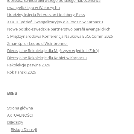
XXXIII Tydzień Ewangelizacyjny dla Rodzin w Karpaczu
Nowe polsko-szwedzkie partnerstwo parafii ewangelickich
5 Międzynarodowa Konferencja Naukowa EuCuComm 2026
Zmarł śp. dr Leopold Weinbrenner
Diecezjalne Rekolekcje dla Mężczyzn w Jedlinie Zdrój
Diecezjalne Rekolekcje dla Kobiet w Karpaczu
Rekolekcje pasyjne 2026
Rok Pański 2026
MENU
Strona główna
AKTUALNOŚCI
DIECEZJA
Biskup Diecezji
BISKUPI SENIORZY
Synod Diecezji
Rada Diecezjalna