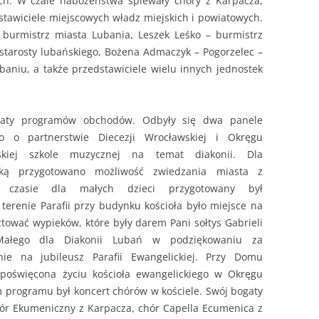
ch. W czaie nabożeństwa spiewały chóry z Karpacza,
dstawiciele miejscowych władz miejskich i powiatowych.
– burmistrz miasta Lubania, Leszek Leśko – burmistrz
starosty lubańskiego, Bożena Admaczyk – Pogorzelec –
niu, a także przedstawiciele wielu innych jednostek
ogaty programów obchodów. Odbyły się dwa panele
o o partnerstwie Diecezji Wrocławskiej i Okręgu
skiej szkole muzycznej na temat diakonii. Dla
wką przygotowano możliwość zwiedzania miasta z
czasie dla małych dzieci przygotowany był
terenie Parafii przy budynku kościoła było miejsce na
tować wypieków, które były darem Pani sołtys Gabrieli
Małego dla Diakonii Lubań w podziękowaniu za
nie na jubileusz Parafii Ewangelickiej. Przy Domu
 poświęcona życiu kościoła ewangelickiego w Okręgu
 programu był koncert chórów w kościele. Swój bogaty
hór Ekumeniczny z Karpacza, chór Capella Ecumenica z