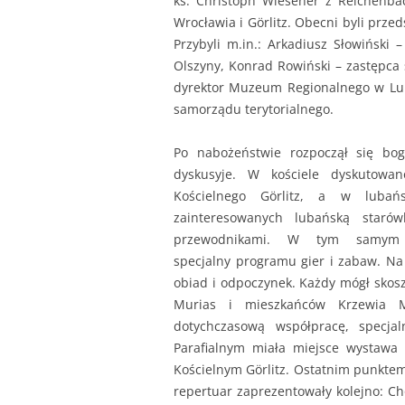
ks. Christoph Wiesener z Reichenba
Wrocławia i Görlitz. Obecni byli prze
Przybyli m.in.: Arkadiusz Słowiński 
Olszyny, Konrad Rowiński – zastępca 
dyrektor Muzeum Regionalnego w Luba
samorządu terytorialnego.
Po nabożeństwie rozpoczął się b
dyskusyje. W kościele dyskutowan
Kościelnego Görlitz, a w lubań
zainteresowanych lubańską staró
przewodnikami. W tym samym 
specjalny programu gier i zabaw. Na 
obiad i odpoczynek. Każdy mógł skosz
Murias i mieszkańców Krzewia 
dotychczasową współpracę, specjal
Parafialnym miała miejsce wystawa
Kościelnym Görlitz. Ostatnim punktem
repertuar zaprezentowały kolejno: C