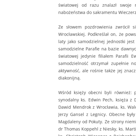
światowej od razu znalazł swoje 
nabożeństwa do sakramentu Wieczerzy
Ze słowem pozdrowienia zwrócił si
Wrocławskiej. Podkreślał on, że pows
laty jako samodzielnej jednostki je
samodzielne Parafie na bazie dawnych
światowej jedynie filiałem Parafii E
samodzielność otrzymał zupełnie no
aktywność, ale rośnie także jej znac
diakonijną.
Wśród księży obecni byli również: 
synodalny ks. Edwin Pech, księża z D
Dawid Mendrok z Wrocławia, ks. Wald
Jerzy Gansel z Legnicy. Obecne były
Magdaleny od Pokuty. Ze strony niemie
dr Thomas Koppehl z Niesky, ks. Marti