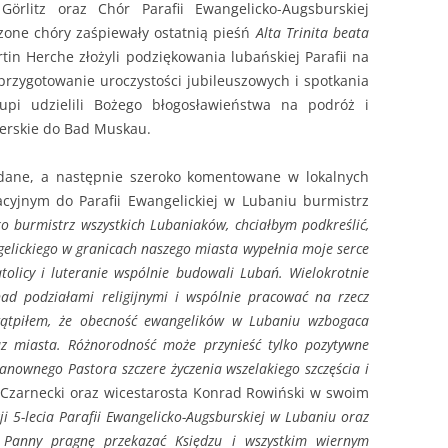
örlitz oraz Chór Parafii Ewangelicko-Augsburskiej
zone chóry zaśpiewały ostatnią pieśń
Alta Trinita beata
tin Herche złożyli podziękowania lubańskiej Parafii na
 przygotowanie uroczystości jubileuszowych i spotkania
kupi udzielili Bożego błogosławieństwa na podróż i
nerskie do Bad Muskau.
adane, a następnie szeroko komentowane w lokalnych
acyjnym do Parafii Ewangelickiej w Lubaniu burmistrz
ko burmistrz wszystkich Lubaniaków, chciałbym podkreślić,
gelickiego w granicach naszego miasta wypełnia moje serce
olicy i luteranie wspólnie budowali Lubań. Wielokrotnie
ad podziałami religijnymi i wspólnie pracować na rzecz
 wątpiłem, że obecność ewangelików w Lubaniu wzbogaca
raz miasta. Różnorodność może przynieść tylko pozytywne
zanownego Pastora szczere życzenia wszelakiego szczęścia i
y Czarnecki oraz wicestarosta Konrad Rowiński w swoim
ji 5-lecia Parafii Ewangelicko-Augsburskiej w Lubaniu oraz
i Panny pragnę przekazać Księdzu i wszystkim wiernym