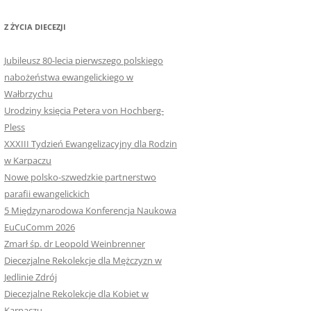
Z ŻYCIA DIECEZJI
Jubileusz 80-lecia pierwszego polskiego
nabożeństwa ewangelickiego w
Wałbrzychu
Urodziny księcia Petera von Hochberg-
Pless
XXXIII Tydzień Ewangelizacyjny dla Rodzin
w Karpaczu
Nowe polsko-szwedzkie partnerstwo
parafii ewangelickich
5 Międzynarodowa Konferencja Naukowa
EuCuComm 2026
Zmarł śp. dr Leopold Weinbrenner
Diecezjalne Rekolekcje dla Mężczyzn w
Jedlinie Zdrój
Diecezjalne Rekolekcje dla Kobiet w