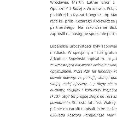
Wrocławia, Martin Luther Chór z G
Opatrzności Bożej z Wrocławia. Połąc
po której bp Ryszard Bogusz i bp Mar
ręce ks. prob. Cezarego Królewicz za
partnerskiego. Na zakończenie Bis
zaprosili na następne spotkanie part
Lubańskie uroczystości były zapowi
mediach. W specjalnym liście gratul
Arkadiusz Słowiński napisał m. in:
Ja
że wzrastająca aktywność kościoła ewan
optymizmem. Przez 420 lat lubańscy kat
dawali dowody, że potrafią stanąć pon
swojej małej ojczyzny. (…) Nigdy nie
duchowy, religijny i kulturowy krajob
skutki. Stąd też pragnę złożyć na ręce S
powodzenia
. Starosta lubański Waler
piśmie do Parafii napisali m.in:
Z okaz
630-lecia Kościoła Parafialnego Mari