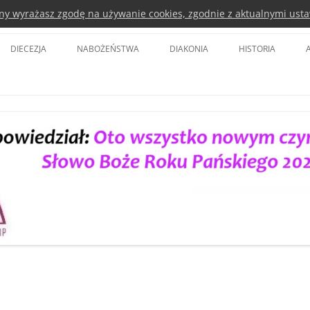
rony wyrażasz zgodę na używanie cookies, zgodnie z aktualnymi usta
a Kościoła Ewangelicko-Augsbursk
DIECEZJA
NABOŻEŃSTWA
DIAKONIA
HISTORIA
BISKUP DIECEZJI
KOŚCIÓŁ POKOJU ŚWIDNICA
DIAKONIA POLSKA
BISKUPI SENIORZY
KOŚCIÓŁ OPATRZNOŚCI BOŻEJ WE
EURODIACONIA
WROCŁAWIU
SYNOD DIECEZJI
EWANGELICKIE CENTRUM
TVP 3
DIAKONII I EDUKACJI
RADA DIECEZJALNA
LUTERAŃSKA WIGILIA PASCHALNA
DIAKONIA WANG
DELEGACI DO SYNODU KOŚCIOŁA
DIAKONIA LUBAŃ
PARAFIE
DIAKONIA LEGNICA
DUCHOWNI
DIAKONIA CIEPLICKA
KOŚCIOŁY
PARTNERSTWA