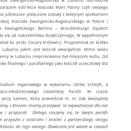
rafia Ewangelicko-Augsburska w Lubaniu obchodziła
i zarazem 630-lecia kościoła Marii Panny czyli swojego
oba jubileusze połączone zostały z kolejnym spotkaniem
wskiej Kościoła Ewangelicko-Augsburskiego w Polsce i
ła Ewangelickiego Berlina – Brandenburgii śląskich
ęły się od nabożeństwa dziękczynnego. W wypełnionym
itał ks. prob. Cezary Królewicz. Przypomniał on krótko
a Lubania jakim jest kościół ewangelicki. Mimo wielu
Panny w Lubaniu nieprzerwanie był miejscem kultu. Od
oła filialnego i parafialnego jako kościół ucieczkowy dla
eludium organowego w wykonaniu Ulrike Scheytt, a
ęco-młodzieżowego lubańskiej Parafii. W czasie
 Jerzy Samiec, który powiedział m. in:
Gdy świętujemy
ubimy, z którymi chcemy przeżywać te najważniejsze dla nas
nę i przyjaciół. Dlatego cieszymy się, że święto parafii
 przyjaźni z siostrami i braćmi z partnerskiego okręgu
leżności do tego samego Zbawiciela jest ważne w czasach