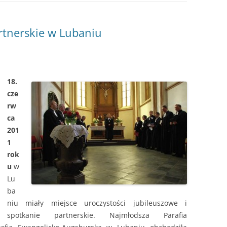
UCHWAŁY RADY DIECEZJALNEJ
artnerskie w Lubaniu
18.
cze
rw
ca
201
1
rok
u
w
Lu
ba
niu miały miejsce uroczystości jubileuszowe i
spotkanie partnerskie. Najmłodsza Parafia