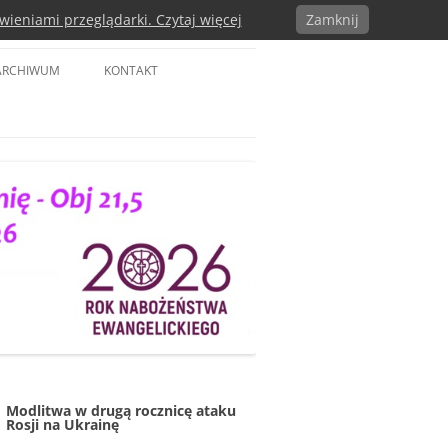
wieniami przeglądarki. Czytaj więcej
Zamknij
a w RP
ARCHIWUM
KONTAKT
Modlitwa w drugą rocznicę ataku
Rosji na Ukrainę