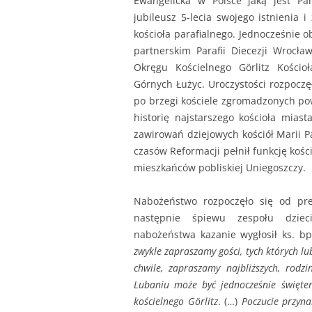
Ewangelicka w Polsce jaką jest Pa
jubileusz 5-lecia swojego istnienia 
kościoła parafialnego. Jednocześnie 
partnerskim Parafii Diecezji Wrocła
Okręgu Kościelnego Görlitz Kościo
Górnych Łużyc. Uroczystości rozpocz
po brzegi kościele zgromadzonych pow
historię najstarszego kościoła miast
zawirowań dziejowych kościół Marii 
czasów Reformacji pełnił funkcję kości
mieszkańców pobliskiej Uniegoszczy.
Nabożeństwo rozpoczęło się od pr
następnie śpiewu zespołu dzieci
nabożeństwa kazanie wygłosił ks. bp
zwykle zapraszamy gości, tych których l
chwile, zapraszamy najbliższych, rodzi
Lubaniu może być jednocześnie świętem
kościelnego Görlitz
. (…)
Poczucie przyna