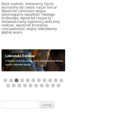
Kochający nasz Ojcze, do Ciebie
wznosimy dziś naszą modlitwę.
Doświadczając trwającej od dwóch
lat, wyniszczającej wojny, która
każdego dnia niesie ze sobą
zniszczenie i śmierć, czujemy się
wyczerpani. Nasze wołania stają się
coraz cichsze, ale jednocześnie
bardziej ufne: Wiemy, że Ty nas
wysłuchujesz.
Szukaj: