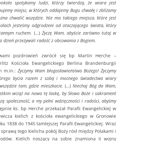
około spotykamy ludzi, którzy twierdzą, że wiara jest
bujemy miejsc, w których oddajemy Bogu chwałę i zbliżamy
na chwalić wszędzie. Nie ma takiego miejsca, które jest
ołach jesteśmy odgrodzeni od otaczającego świata, który
stannym ruchem.
(…)
Życzę Wam, abyście zarówno tutaj w
co dzień przeżywali radość z obcowania z Bogiem.
wami pozdrowień zwrócił się bp Martin Herche –
litz Kościoła Ewangelickiego Berlina Brandenburgii
n m.in.:
Życzymy Wam błogosławieństwa Bożego! Życzymy
brego bycia razem z sobą i mocnego świadectwa wiary
wszędzie tam, gdzie mieszkacie.
(…)
Niechaj Bóg da Wam,
stkim wciąż na nowo tę łaskę, by Słowo Boże i sakrament
zą społeczność, a my pełni wdzięczności i radości, abyśmy
ępnie ks. bp Herche przekazał Parafii Ewangelickiej w
wicza kielich z kościoła ewangelickiego w Gronowie
oku 1838 do 1945 tamtejszej Parafii Ewangelickiej. Wraz
 sprawą tego kielicha pokój Boży rósł między Polakami i
odów. Kielich noszący na sobie znamiona II wojny