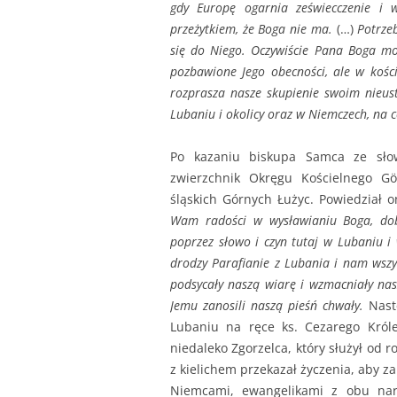
gdy Europę ogarnia zeświecczenie i w
przeżytkiem, że Boga nie ma.
(…)
Potrze
się do Niego. Oczywiście Pana Boga moż
pozbawione Jego obecności, ale w kości
rozprasza nasze skupienie swoim nieu
Lubaniu i okolicy oraz w Niemczech, na 
Po kazaniu biskupa Samca ze sło
zwierzchnik Okręgu Kościelnego Gör
śląskich Górnych Łużyc. Powiedział o
Wam radości w wysławianiu Boga, do
poprzez słowo i czyn tutaj w Lubaniu i 
drodzy Parafianie z Lubania i nam wszy
podsycały naszą wiarę i wzmacniały nas
Jemu zanosili naszą pieśń chwały.
Nast
Lubaniu na ręce ks. Cezarego Króle
niedaleko Zgorzelca, który służył od r
z kielichem przekazał życzenia, aby za
Niemcami, ewangelikami z obu nar