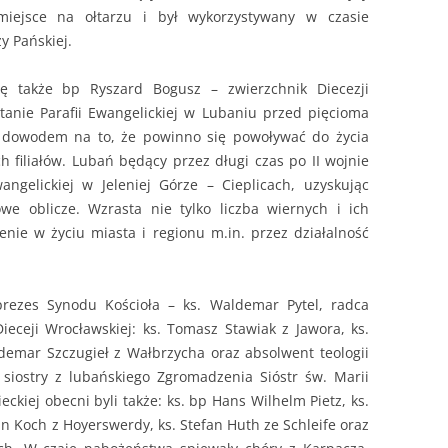
miejsce na ołtarzu i był wykorzystywany w czasie
 Pańskiej.
ę także bp Ryszard Bogusz – zwierzchnik Diecezji
tanie Parafii Ewangelickiej w Lubaniu przed pięcioma
st dowodem na to, że powinno się powoływać do życia
 filiałów. Lubań będący przez długi czas po II wojnie
wangelickiej w Jeleniej Górze – Cieplicach, uzyskując
we oblicze. Wzrasta nie tylko liczba wiernych i ich
zenie w życiu miasta i regionu m.in. przez działalność
prezes Synodu Kościoła – ks. Waldemar Pytel, radca
ieceji Wrocławskiej: ks. Tomasz Stawiak z Jawora, ks.
emar Szczugieł z Wałbrzycha oraz absolwent teologii
 siostry z lubańskiego Zgromadzenia Sióstr św. Marii
ckiej obecni byli także: ks. bp Hans Wilhelm Pietz, ks.
n Koch z Hoyerswerdy, ks. Stefan Huth ze Schleife oraz