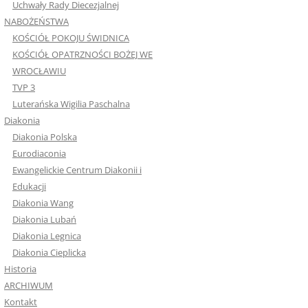
Uchwały Rady Diecezjalnej
NABOŻEŃSTWA
KOŚCIÓŁ POKOJU ŚWIDNICA
KOŚCIÓŁ OPATRZNOŚCI BOŻEJ WE
WROCŁAWIU
TVP 3
Luterańska Wigilia Paschalna
Diakonia
Diakonia Polska
Eurodiaconia
Ewangelickie Centrum Diakonii i
Edukacji
Diakonia Wang
Diakonia Lubań
Diakonia Legnica
Diakonia Cieplicka
Historia
ARCHIWUM