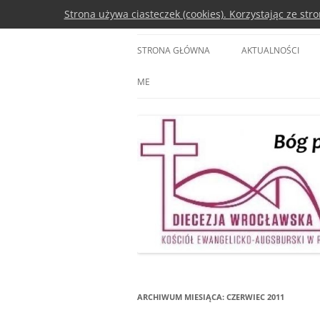
Przejdź
Strona używa ciasteczek (cookies). Korzystając ze st
do
treści
Diecezja Wrocławsk
STRONA GŁÓWNA
AKTUALNOŚCI
ME
ARCHIWUM MIESIĄCA:
CZERWIEC 2011