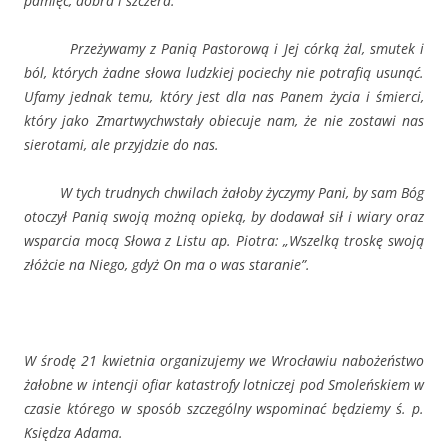
pamięć, dobra i szczera.
Przeżywamy z Panią Pastorową i Jej córką żal, smutek i
ból, których żadne słowa ludzkiej pociechy nie potrafią usunąć.
Ufamy jednak temu, który jest dla nas Panem życia i śmierci,
który jako Zmartwychwstały obiecuje nam, że nie zostawi nas
sierotami, ale przyjdzie do nas.
W tych trudnych chwilach żałoby życzymy Pani, by sam Bóg
otoczył Panią swoją możną opieką, by dodawał sił i wiary oraz
wsparcia mocą Słowa z Listu ap. Piotra: „Wszelką troskę swoją
złóżcie na Niego, gdyż On ma o was staranie”.
W środę 21 kwietnia organizujemy we Wrocławiu nabożeństwo
żałobne w intencji ofiar katastrofy lotniczej pod Smoleńskiem w
czasie którego w sposób szczególny wspominać będziemy ś. p.
Księdza Adama.