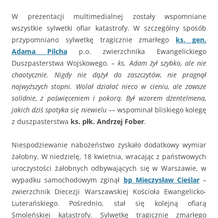
W prezentacji multimedialnej zostały wspomniane
wszystkie sylwetki ofiar katastrofy. W szczególny sposób
przypomniano sylwetkę tragicznie zmarłego
ks. gen.
Adama Pilcha
p.o. zwierzchnika Ewangelickiego
Duszpasterstwa Wojskowego.
– ks. Adam żył szybko, ale nie
chaotycznie. Nigdy nie dążył do zaszczytów, nie pragnął
najwyższych stopni. Wolał działać nieco w cieniu, ale zawsze
solidnie, z poświęceniem i pokorą. Był wzorem dżentelmena,
jakich dziś spotyka się niewielu –
– wspominał bliskiego kolegę
z duszpasterstwa
ks. płk. Andrzej Fober
.
Niespodziewanie nabożeństwo zyskało dodatkowy wymiar
żałobny. W niedzielę, 18 kwietnia, wracając z państwowych
uroczystości żałobnych odbywających się w Warszawie, w
wypadku samochodowym zginął
bp Mieczysław Cieślar
–
zwierzchnik Diecezji Warszawskiej Kościoła Ewangelicko-
Luterańskiego. Pośrednio, stał się kolejną ofiarą
Smoleńskiej katastrofy. Sylwetkę tragicznie zmarłego