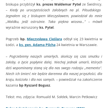
biskupa przybliżył
ks. prezes Waldemar Pytel
ze Świdnicy.
– Kiedy po uroczystościach żałobnych na pl. Piłsudskiego
żegnałem się z biskupem Mieczysławem, powiedział do mnie
„Waldku, jedź ostrożnie. Taka piękna wiosna…”
– mówił
wyraźnie wzruszony
ks. Pytel
.
Pogrzeb
bp.
Mieczysława Cieślara
odbył się 23 kwietnia w
Łodzi, a
ks. gen. Adama Pilcha
24 kwietnia w Warszawie.
– Pogrzebiemy naszych umarłych, skończy się czas smutku i
żałoby, a życie popłynie dalej. Niechaj jednak umarli, których
dziś wspominamy staną się dla nas swego rodzaju „memento”.
Niech ich śmierć nie będzie daremna dla naszej przyszłości, dla
kraju, kościoła i dla nas samych.
– powiedział na zakończenie
kazania
bp Ryszard Bogusz
.
Tekst: mo, zdjęcia: Romuald M. Sołdek, Marcin Petkowicz