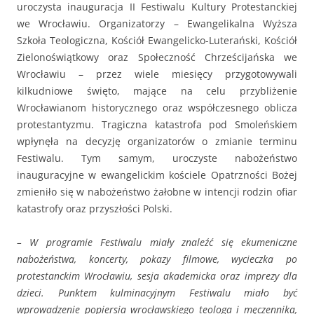
uroczysta inauguracja II Festiwalu Kultury Protestanckiej
we Wrocławiu. Organizatorzy – Ewangelikalna Wyższa
Szkoła Teologiczna, Kościół Ewangelicko-Luterański, Kościół
Zielonoświątkowy oraz Społeczność Chrześcijańska we
Wrocławiu – przez wiele miesięcy przygotowywali
kilkudniowe święto, mające na celu przybliżenie
Wrocławianom historycznego oraz współczesnego oblicza
protestantyzmu. Tragiczna katastrofa pod Smoleńskiem
wpłynęła na decyzję organizatorów o zmianie terminu
Festiwalu. Tym samym, uroczyste nabożeństwo
inauguracyjne w ewangelickim kościele Opatrzności Bożej
zmieniło się w nabożeństwo żałobne w intencji rodzin ofiar
katastrofy oraz przyszłości Polski.
–
W programie Festiwalu miały znaleźć się ekumeniczne
nabożeństwa, koncerty, pokazy filmowe, wycieczka po
protestanckim Wrocławiu, sesja akademicka oraz imprezy dla
dzieci. Punktem kulminacyjnym Festiwalu miało być
wprowadzenie popiersia wrocławskiego teologa i męczennika,