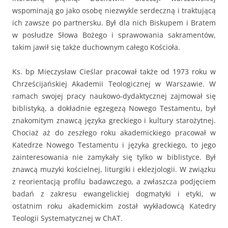
wspominają go jako osobę niezwykle serdeczną i traktującą
ich zawsze po partnersku. Był dla nich Biskupem i Bratem
w posłudze Słowa Bożego i sprawowania sakramentów,
takim jawił się także duchownym całego Kościoła.
Ks. bp Mieczysław Cieślar pracował także od 1973 roku w
Chrześcijańskiej Akademii Teologicznej w Warszawie. W
ramach swojej pracy naukowo-dydaktycznej zajmował się
biblistyką, a dokładnie egzegezą Nowego Testamentu, był
znakomitym znawcą języka greckiego i kultury starożytnej.
Chociaż aż do zeszłego roku akademickiego pracował w
Katedrze Nowego Testamentu i języka greckiego, to jego
zainteresowania nie zamykały się tylko w biblistyce. Był
znawcą muzyki kościelnej, liturgiki i eklezjologii. W związku
z reorientacją profilu badawczego, a zwłaszcza podjęciem
badań z zakresu ewangelickiej dogmatyki i etyki, w
ostatnim roku akademickim został wykładowcą Katedry
Teologii Systematycznej w ChAT.