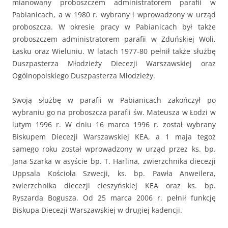
mianowany proboszczem administratorem parafii w
Pabianicach, a w 1980 r. wybrany i wprowadzony w urząd
proboszcza. W okresie pracy w Pabianicach był także
proboszczem administratorem parafii w Zduńskiej Woli,
Łasku oraz Wieluniu. W latach 1977-80 pełnił także służbę
Duszpasterza Młodzieży Diecezji Warszawskiej oraz
Ogólnopolskiego Duszpasterza Młodzieży.
Swoją służbę w parafii w Pabianicach zakończył po
wybraniu go na proboszcza parafii św. Mateusza w Łodzi w
lutym 1996 r. W dniu 16 marca 1996 r. został wybrany
Biskupem Diecezji Warszawskiej KEA, a 1 maja tegoż
samego roku został wprowadzony w urząd przez ks. bp.
Jana Szarka w asyście bp. T. Harlina, zwierzchnika diecezji
Uppsala Kościoła Szwecji, ks. bp. Pawła Anweilera,
zwierzchnika diecezji cieszyńskiej KEA oraz ks. bp.
Ryszarda Bogusza. Od 25 marca 2006 r. pełnił funkcję
Biskupa Diecezji Warszawskiej w drugiej kadencji.