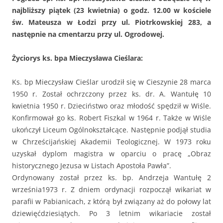
najbliższy piątek (23 kwietnia) o godz. 12.00 w kościele
św. Mateusza w Łodzi przy ul. Piotrkowskiej 283, a
następnie na cmentarzu przy ul. Ogrodowej.
Życiorys ks. bpa Mieczysława Cieślara:
Ks. bp Mieczysław Cieślar urodził się w Cieszynie 28 marca
1950 r. Został ochrzczony przez ks. dr. A. Wantułę 10
kwietnia 1950 r. Dzieciństwo oraz młodość spędził w Wiśle.
Konfirmował go ks. Robert Fiszkal w 1964 r. Także w Wiśle
ukończył Liceum Ogólnokształcące. Następnie podjął studia
w Chrześcijańskiej Akademii Teologicznej. W 1973 roku
uzyskał dyplom magistra w oparciu o pracę „Obraz
historycznego Jezusa w Listach Apostoła Pawła”.
Ordynowany został przez ks. bp. Andrzeja Wantułę 2
września1973 r. Z dniem ordynacji rozpoczął wikariat w
parafii w Pabianicach, z którą był związany aż do połowy lat
dziewięćdziesiątych. Po 3 letnim wikariacie został