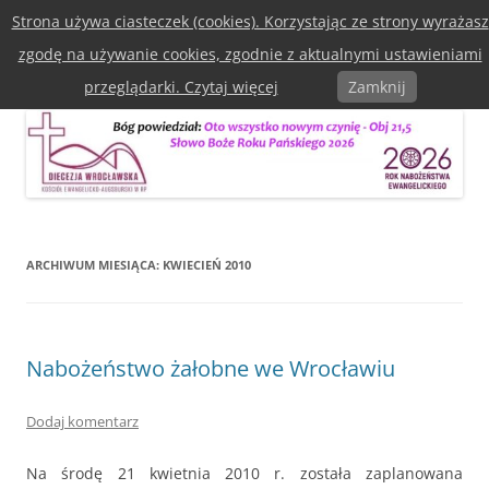
Przejdź
Strona używa ciasteczek (cookies). Korzystając ze strony wyrażasz
do
Diecezja Wrocławska Kościoła
treści
zgodę na używanie cookies, zgodnie z aktualnymi ustawieniami
Ewangelicko-Augsburska w RP
Menu
przeglądarki. Czytaj więcej
Zamknij
ARCHIWUM MIESIĄCA:
KWIECIEŃ 2010
Nabożeństwo żałobne we Wrocławiu
Dodaj komentarz
Na środę 21 kwietnia 2010 r. została zaplanowana