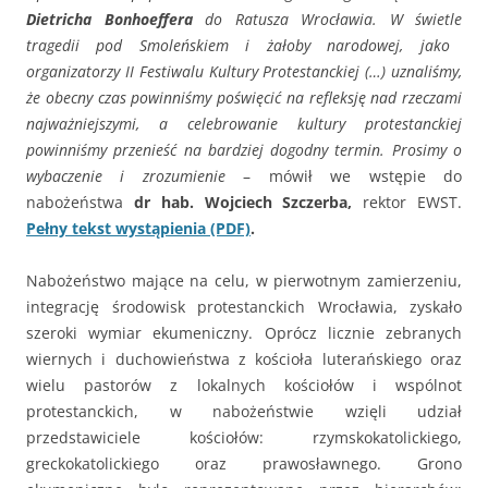
Dietricha Bonhoeffera
do Ratusza Wrocławia. W świetle
tragedii pod Smoleńskiem
i żałoby narodowej, jako
organizatorzy II Festiwalu Kultury Protestanckiej (…) u
znaliśmy,
że obecny czas powinniśmy poświęcić na refleksję nad rzeczami
najważniejszymi, a celebrowanie kultury protestanckiej
powinniśmy przenieść na bardziej dogodny termin. Prosimy o
wybaczenie i zrozumienie
– mówił we wstępie do
nabożeństwa
dr hab. Wojciech Szczerba,
rektor EWST.
Pełny tekst wystąpienia (PDF)
.
Nabożeństwo mające na celu, w pierwotnym zamierzeniu,
integrację środowisk protestanckich Wrocławia, zyskało
szeroki wymiar ekumeniczny. Oprócz licznie zebranych
wiernych i duchowieństwa z kościoła luterańskiego oraz
wielu pastorów z lokalnych kościołów i wspólnot
protestanckich, w nabożeństwie wzięli udział
przedstawiciele kościołów: rzymskokatolickiego,
greckokatolickiego oraz prawosławnego. Grono