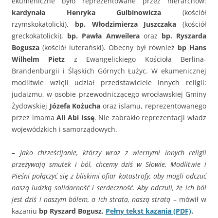
ekumeniczne było reprezentowane przez hierarchów:
kardynała Henryka Gulbinowicza
(kościół
rzymskokatolicki),
bp. Włodzimierza Juszczaka
(kościół
greckokatolicki),
bp. Pawła Anweilera
oraz
bp. Ryszarda
Bogusza
(kościół luterański). Obecny był również
bp Hans
Wilhelm Pietz
z Ewangelickiego Kościoła Berlina-
Brandenburgii i Śląskich Górnych Łużyc. W ekumenicznej
modlitwie wzięli udział przedstawiciele innych religii:
judaizmu, w osobie przewodniczącego wrocławskiej Gminy
Żydowskiej
Józefa Kożucha
oraz islamu, reprezentowanego
przez imama
Ali Abi Issę
. Nie zabrakło reprezentacji władz
wojewódzkich i samorządowych.
– Jako chrześcijanie, którzy wraz z wiernymi innych religii
przeżywają smutek i ból, chcemy dziś w Słowie, Modlitwie i
Pieśni połączyć się z bliskimi ofiar katastrofy, aby mogli odczuć
naszą ludzką solidarność i serdeczność. Aby odczuli, że ich ból
jest dziś i naszym bólem, a ich strata, naszą stratą
– mówił w
kazaniu
bp Ryszard Bogusz.
Pełny tekst kazania (PDF)
.