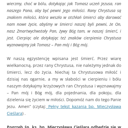
wierzmy, choć w bólu, dotykając jak Tomasz uczeń Jezusa, ran
naszego Pana, aby być pewni Jego miłości. Rany Chrystusa są
znakiem miłości, która weszła w otchłań śmierci aby darować
nam nowe życie, abyśmy w śmierci naszej byli pewni, że On,
nasz Zmartwychwstały Pan, żywy Bóg tam, w naszej śmierć, i
jest. Cierpiąc ale dotykając też znaków cierpienia Chrystusa
wyznawajmy jak Tomasz – Pan mój i Bóg mój.
W naszą egzystencję wpisana jest śmierć. Przez wiarę
wielkanocną, przez rany Chrystusa, nie należymy jednak do
śmierci, lecz do życia. Niechaj ta Chrystusowa miłość i
dzisiaj nas ogarnie, a my w słabości w cierpieniu i bólu
naszym dotykajmy krzyżowych ran Chrystusa i wyznawajmy
– Pan mój i Bóg mój, dla pojednania, dla pokoju, dla
dzielenia się życiem w miłości. Dopomóż nam do tego Panie
Jezu. Amen” (czytaj:
Pełny tekst kazania bp. Mieczysława
Cieślara
) .
Pogrzeb śp. ks. bp. Mieczysława Cieślara odbędzie się w