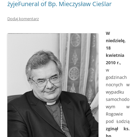
żyje
Funeral of Bp. Mieczysław Cieślar
Dodaj komentarz
W
niedzielę,
18
kwietnia
2010 r.,
w
godzinach
nocnych w
wypadku
samochodo
wym w
Rogowie
pod Łodzią
zginął ks.
bp