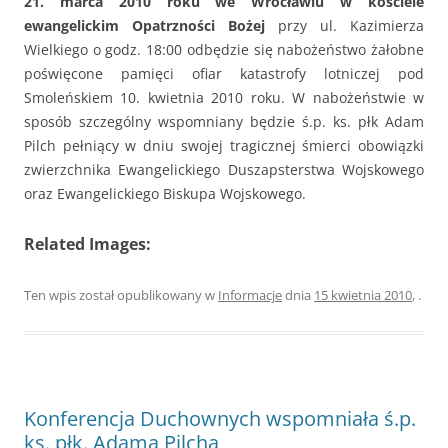
21. marca 2010 roku we Wrocławiu w kościele
ewangelickim Opatrzności Bożej
przy ul. Kazimierza
Wielkiego o godz. 18:00 odbędzie się nabożeństwo żałobne
poświęcone pamięci ofiar katastrofy lotniczej pod
Smoleńskiem 10. kwietnia 2010 roku. W nabożeństwie w
sposób szczególny wspomniany będzie ś.p. ks. płk Adam
Pilch pełniący w dniu swojej tragicznej śmierci obowiązki
zwierzchnika Ewangelickiego Duszapsterstwa Wojskowego
oraz Ewangelickiego Biskupa Wojskowego.
Related Images:
Ten wpis został opublikowany w
Informacje
dnia
15 kwietnia 2010
,
.
Konferencja Duchownych wspomniała ś.p.
ks. płk. Adama Pilcha