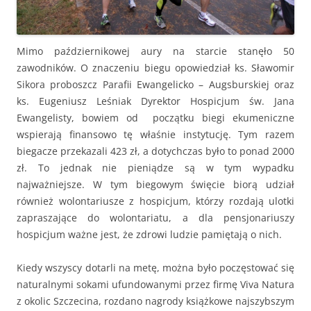
Mimo październikowej aury na starcie stanęło 50
zawodników. O znaczeniu biegu opowiedział ks. Sławomir
Sikora proboszcz Parafii Ewangelicko – Augsburskiej oraz
ks. Eugeniusz Leśniak Dyrektor Hospicjum św. Jana
Ewangelisty, bowiem od początku biegi ekumeniczne
wspierają finansowo tę właśnie instytucję. Tym razem
biegacze przekazali 423 zł, a dotychczas było to ponad 2000
zł. To jednak nie pieniądze są w tym wypadku
najważniejsze. W tym biegowym święcie biorą udział
również wolontariusze z hospicjum, którzy rozdają ulotki
zapraszające do wolontariatu, a dla pensjonariuszy
hospicjum ważne jest, że zdrowi ludzie pamiętają o nich.
Kiedy wszyscy dotarli na metę, można było poczęstować się
naturalnymi sokami ufundowanymi przez firmę Viva Natura
z okolic Szczecina, rozdano nagrody książkowe najszybszym