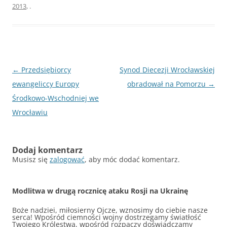
2013
,
.
Nawigacja
←
Przedsiębiorcy
Synod Diecezji Wrocławskiej
wpisu
ewangeliccy Europy
obradował na Pomorzu
→
Środkowo-Wschodniej we
Wrocławiu
Dodaj komentarz
Musisz się
zalogować
, aby móc dodać komentarz.
Modlitwa w drugą rocznicę ataku Rosji na Ukrainę
Boże nadziei, miłosierny Ojcze, wznosimy do ciebie nasze
serca! Wpośród ciemności wojny dostrzegamy światłość
Twojego Królestwa, wpośród rozpaczy doświadczamy