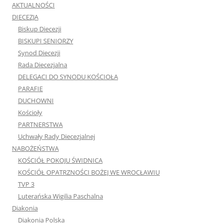
AKTUALNOŚCI
DIECEZJA
Biskup Diecezji
BISKUPI SENIORZY
Synod Diecezji
Rada Diecezjalna
DELEGACI DO SYNODU KOŚCIOŁA
PARAFIE
DUCHOWNI
Kościoły
PARTNERSTWA
Uchwały Rady Diecezjalnej
NABOŻEŃSTWA
KOŚCIÓŁ POKOJU ŚWIDNICA
KOŚCIÓŁ OPATRZNOŚCI BOŻEJ WE WROCŁAWIU
TVP 3
Luterańska Wigilia Paschalna
Diakonia
Diakonia Polska