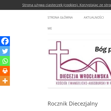
Przejdź
Strona używa ciasteczek (cookies). Korzystając ze st
do
treści
Diecezja Wrocławsk
STRONA GŁÓWNA
AKTUALNOŚCI
ME
Rocznik Diecezjalny