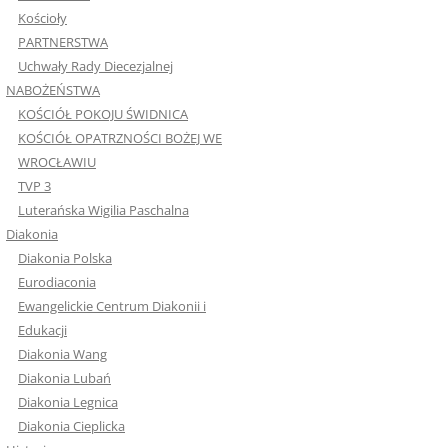
Kościoły
PARTNERSTWA
Uchwały Rady Diecezjalnej
NABOŻEŃSTWA
KOŚCIÓŁ POKOJU ŚWIDNICA
KOŚCIÓŁ OPATRZNOŚCI BOŻEJ WE
WROCŁAWIU
TVP 3
Luterańska Wigilia Paschalna
Diakonia
Diakonia Polska
Eurodiaconia
Ewangelickie Centrum Diakonii i
Edukacji
Diakonia Wang
Diakonia Lubań
Diakonia Legnica
Diakonia Cieplicka