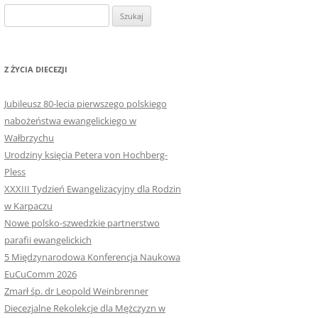
Szukaj:
Z ŻYCIA DIECEZJI
Jubileusz 80-lecia pierwszego polskiego
nabożeństwa ewangelickiego w
Wałbrzychu
Urodziny księcia Petera von Hochberg-
Pless
XXXIII Tydzień Ewangelizacyjny dla Rodzin
w Karpaczu
Nowe polsko-szwedzkie partnerstwo
parafii ewangelickich
5 Międzynarodowa Konferencja Naukowa
EuCuComm 2026
Zmarł śp. dr Leopold Weinbrenner
Diecezjalne Rekolekcje dla Mężczyzn w