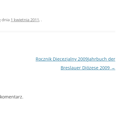
e
dnia
1 kwietnia 2011
,
.
Rocznik Diecezjalny 2009
Jahrbuch der
Breslauer Diözese 2009
→
 komentarz.