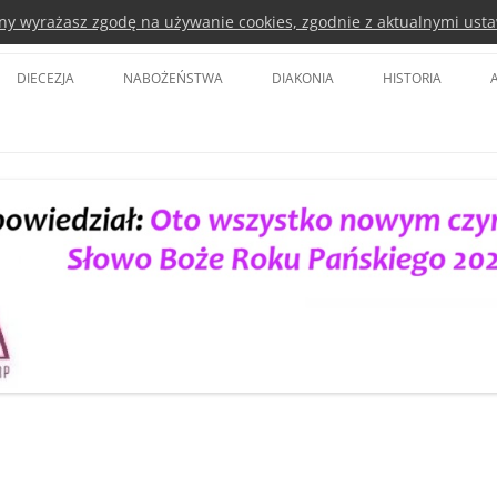
rony wyrażasz zgodę na używanie cookies, zgodnie z aktualnymi usta
a Kościoła Ewangelicko-Augsbursk
DIECEZJA
NABOŻEŃSTWA
DIAKONIA
HISTORIA
BISKUP DIECEZJI
KOŚCIÓŁ POKOJU ŚWIDNICA
DIAKONIA POLSKA
BISKUPI SENIORZY
KOŚCIÓŁ OPATRZNOŚCI BOŻEJ WE
EURODIACONIA
WROCŁAWIU
SYNOD DIECEZJI
EWANGELICKIE CENTRUM
TVP 3
DIAKONII I EDUKACJI
RADA DIECEZJALNA
LUTERAŃSKA WIGILIA PASCHALNA
DIAKONIA WANG
DELEGACI DO SYNODU KOŚCIOŁA
DIAKONIA LUBAŃ
PARAFIE
DIAKONIA LEGNICA
DUCHOWNI
DIAKONIA CIEPLICKA
KOŚCIOŁY
PARTNERSTWA