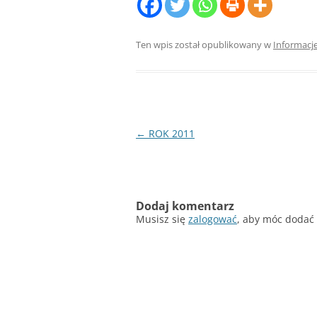
Ten wpis został opublikowany w
Informacj
Nawigacja
←
ROK 2011
wpisu
Dodaj komentarz
Musisz się
zalogować
, aby móc dodać