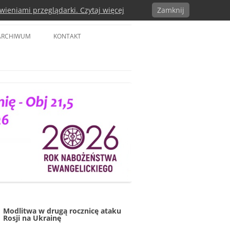
wieniami przeglądarki. Czytaj więcej
Zamknij
a w RP
ARCHIWUM
KONTAKT
Modlitwa w drugą rocznicę ataku
Rosji na Ukrainę