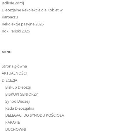
Jedlinie Zdrój
Diecezjalne Rekolekcje dla Kobiet w
Karpaczu
Rekolekcje pasyjne 2026
Rok Pański 2026
MENU
Strona główna
AKTUALNOŚCI
DIECEZJA
Biskup Diecezji
BISKUPI SENIORZY
Synod Diecezji
Rada Diecezjalna
DELEGACI DO SYNODU KOŚCIOŁA
PARAFIE
DUCHOWNI