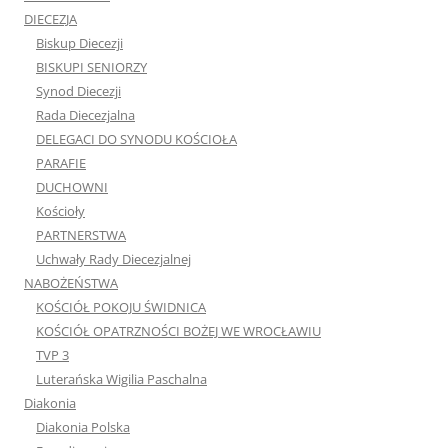
DIECEZJA
Biskup Diecezji
BISKUPI SENIORZY
Synod Diecezji
Rada Diecezjalna
DELEGACI DO SYNODU KOŚCIOŁA
PARAFIE
DUCHOWNI
Kościoły
PARTNERSTWA
Uchwały Rady Diecezjalnej
NABOŻEŃSTWA
KOŚCIÓŁ POKOJU ŚWIDNICA
KOŚCIÓŁ OPATRZNOŚCI BOŻEJ WE WROCŁAWIU
TVP 3
Luterańska Wigilia Paschalna
Diakonia
Diakonia Polska