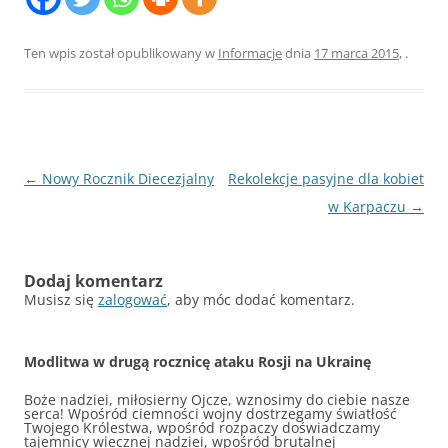
Ten wpis został opublikowany w
Informacje
dnia
17 marca 2015
,
.
Nawigacja
←
Nowy Rocznik Diecezjalny
Rekolekcje pasyjne dla kobiet
wpisu
w Karpaczu
→
Dodaj komentarz
Musisz się
zalogować
, aby móc dodać komentarz.
Modlitwa w drugą rocznicę ataku Rosji na Ukrainę
Boże nadziei, miłosierny Ojcze, wznosimy do ciebie nasze
serca! Wpośród ciemności wojny dostrzegamy światłość
Twojego Królestwa, wpośród rozpaczy doświadczamy
tajemnicy wiecznej nadziei, wpośród brutalnej