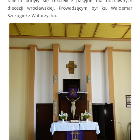
Milicza odbyły się rekolekcje pasyjne dla duchownych
diecezji wrocławskiej. Prowadzącym był ks. Waldemar
Szczugieł z Wałbrzycha.