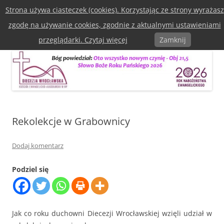
Przejdź
Strona używa ciasteczek (cookies). Korzystając ze strony wyrażasz
do
Diecezja Wrocławska Kościoła
treści
zgodę na używanie cookies, zgodnie z aktualnymi ustawieniami
Ewangelicko-Augsburska w RP
Menu
przeglądarki. Czytaj więcej
Zamknij
Rekolekcje w Grabownicy
Dodaj komentarz
Podziel się
Jak co roku duchowni Diecezji Wrocławskiej wzięli udział w