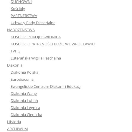
DUCHOWNI
Kościoły
PARTNERSTWA
Uchwały Rady Diecezjalnej
NABOŻEŃSTWA
KOŚCIÓŁ POKOJU ŚWIDNICA
KOŚCIÓŁ OPATRZNOŚCI BOŻEJ WE WROCŁAWIU
TVP 3
Luterańska Wigilia Paschalna
Diakonia
Diakonia Polska
Eurodiaconia
Ewangelickie Centrum Diakonii i Edukacji
Diakonia Wang
Diakonia Lubań
Diakonia Legnica
Diakonia Cieplicka
Historia
ARCHIWUM