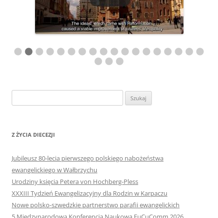
Szukaj:
Z ŻYCIA DIECEZJI
Jubileusz 80-lecia pierwszego polskiego nabożeństwa
ewangelickiego w Wałbrzychu
Urodziny księcia Petera von Hochberg-Pless
XXXIII Tydzień Ewangelizacyjny dla Rodzin w Karpaczu
Nowe polsko-szwedzkie partnerstwo parafii ewangelickich
5 Międzynarodowa Konferencja Naukowa EuCuComm 2026