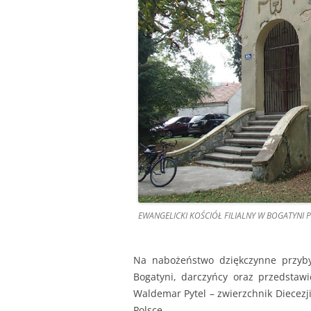
EWANGELICKI KOŚCIÓŁ FILIALNY W BOGATYNI
Na nabożeństwo dziękczynne przybyl
Bogatyni, darczyńcy oraz przedstawi
Waldemar Pytel – zwierzchnik Diecezj
Polsce.