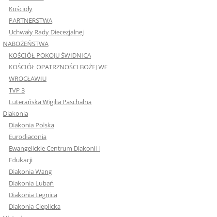
Kościoły
PARTNERSTWA
Uchwały Rady Diecezjalnej
NABOŻEŃSTWA
KOŚCIÓŁ POKOJU ŚWIDNICA
KOŚCIÓŁ OPATRZNOŚCI BOŻEJ WE
WROCŁAWIU
TVP 3
Luterańska Wigilia Paschalna
Diakonia
Diakonia Polska
Eurodiaconia
Ewangelickie Centrum Diakonii i
Edukacji
Diakonia Wang
Diakonia Lubań
Diakonia Legnica
Diakonia Cieplicka