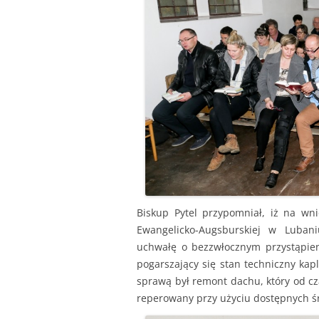
Biskup Pytel przypomniał, iż na wni
Ewangelicko-Augsburskiej w Luban
uchwałę o bezzwłocznym przystąpien
pogarszający się stan techniczny kapli
sprawą był remont dachu, który od c
reperowany przy użyciu dostępnych ś