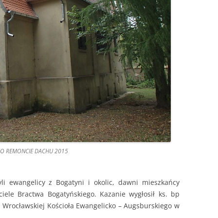
 PO REMONCIE DACHU 2015
i ewangelicy z Bogatyni i okolic, dawni mieszkańcy
ciele Bractwa Bogatyńskiego. Kazanie wygłosił ks. bp
i Wrocławskiej Kościoła Ewangelicko – Augsburskiego w