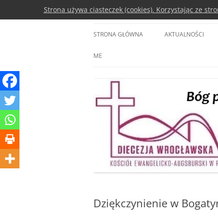
Przejdź
Strona używa ciasteczek (cookies). Korzystając ze st
do
treści
Diecezja Wrocławsk
STRONA GŁÓWNA
AKTUALNOŚCI
ME
Dziękczynienie w Bogaty