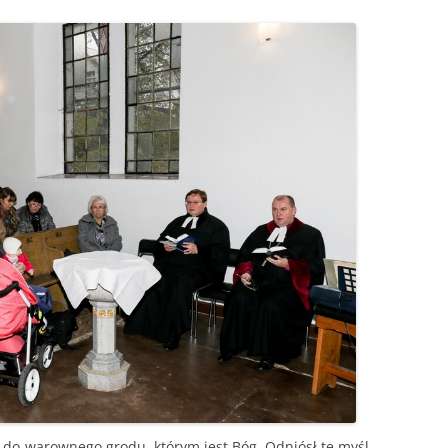
do warownego grodu, którym jest Bóg. Odniósł tę myśl