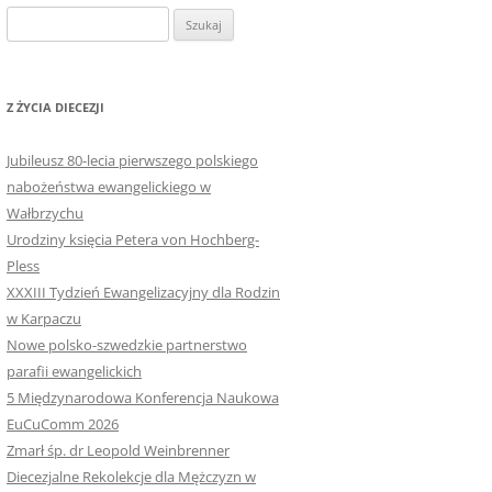
Szukaj:
Z ŻYCIA DIECEZJI
Jubileusz 80-lecia pierwszego polskiego
nabożeństwa ewangelickiego w
Wałbrzychu
Urodziny księcia Petera von Hochberg-
Pless
XXXIII Tydzień Ewangelizacyjny dla Rodzin
w Karpaczu
Nowe polsko-szwedzkie partnerstwo
parafii ewangelickich
5 Międzynarodowa Konferencja Naukowa
EuCuComm 2026
Zmarł śp. dr Leopold Weinbrenner
Diecezjalne Rekolekcje dla Mężczyzn w