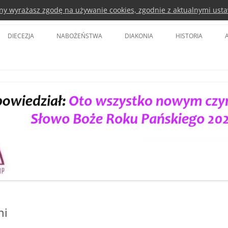
rony wyrażasz zgodę na używanie cookies, zgodnie z aktualnymi usta
a Kościoła Ewangelicko-Augsbursk
DIECEZJA
NABOŻEŃSTWA
DIAKONIA
HISTORIA
BISKUP DIECEZJI
KOŚCIÓŁ POKOJU ŚWIDNICA
DIAKONIA POLSKA
BISKUPI SENIORZY
KOŚCIÓŁ OPATRZNOŚCI BOŻEJ WE
EURODIACONIA
WROCŁAWIU
SYNOD DIECEZJI
EWANGELICKIE CENTRUM
TVP 3
DIAKONII I EDUKACJI
RADA DIECEZJALNA
LUTERAŃSKA WIGILIA PASCHALNA
DIAKONIA WANG
DELEGACI DO SYNODU KOŚCIOŁA
DIAKONIA LUBAŃ
PARAFIE
DIAKONIA LEGNICA
DUCHOWNI
DIAKONIA CIEPLICKA
KOŚCIOŁY
ni
PARTNERSTWA