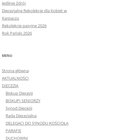
Jedlinie Zdrój
Diecezjalne Rekolekcje dla Kobiet w
Karpaczu
Rekolekcje pasyjne 2026
Rok Pański 2026
MENU
Strona główna
AKTUALNOŚCI
DIECEZJA
Biskup Diecezji
BISKUPI SENIORZY
Synod Diecezji
Rada Diecezjalna
DELEGACI DO SYNODU KOŚCIOŁA
PARAFIE
DUCHOWNI