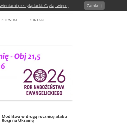
wieniami przeglądarki. Czytaj więcej
Zamknij
a w RP
ARCHIWUM
KONTAKT
Modlitwa w drugą rocznicę ataku
Rosji na Ukrainę