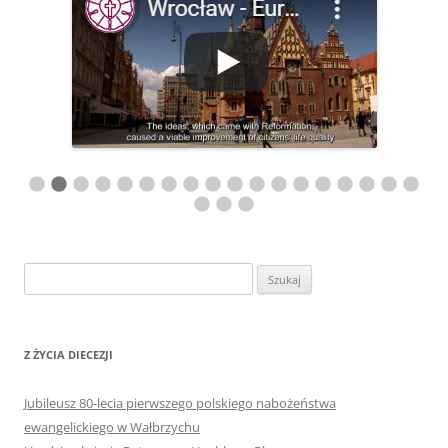
Szukaj:
Z ŻYCIA DIECEZJI
Jubileusz 80-lecia pierwszego polskiego nabożeństwa
ewangelickiego w Wałbrzychu