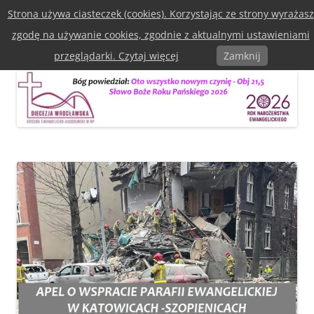
Przejdź
Strona używa ciasteczek (cookies). Korzystając ze strony wyrażasz
do
Diecezja Wrocławska Kościoła
treści
zgodę na używanie cookies, zgodnie z aktualnymi ustawieniami
Ewangelicko-Augsburska w RP
Menu
przeglądarki. Czytaj więcej
Zamknij