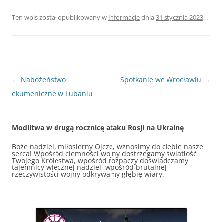
Ten wpis został opublikowany w
Informacje
dnia
31 stycznia 2023
,
.
Nawigacja
←
Nabożeństwo
Spotkanie we Wrocławiu
→
wpisu
ekumeniczne w Lubaniu
Modlitwa w drugą rocznicę ataku Rosji na Ukrainę
Boże nadziei, miłosierny Ojcze, wznosimy do ciebie nasze
serca! Wpośród ciemności wojny dostrzegamy światłość
Twojego Królestwa, wpośród rozpaczy doświadczamy
tajemnicy wiecznej nadziei, wpośród brutalnej
rzeczywistości wojny odkrywamy głębię wiary.