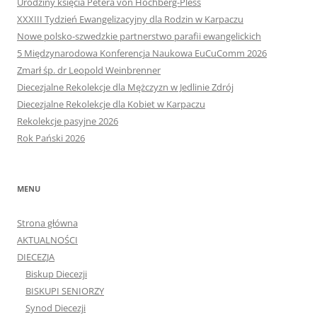
Urodziny księcia Petera von Hochberg-Pless
XXXIII Tydzień Ewangelizacyjny dla Rodzin w Karpaczu
Nowe polsko-szwedzkie partnerstwo parafii ewangelickich
5 Międzynarodowa Konferencja Naukowa EuCuComm 2026
Zmarł śp. dr Leopold Weinbrenner
Diecezjalne Rekolekcje dla Mężczyzn w Jedlinie Zdrój
Diecezjalne Rekolekcje dla Kobiet w Karpaczu
Rekolekcje pasyjne 2026
Rok Pański 2026
MENU
Strona główna
AKTUALNOŚCI
DIECEZJA
Biskup Diecezji
BISKUPI SENIORZY
Synod Diecezji