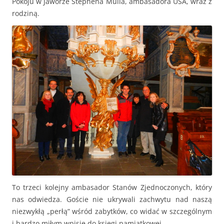
Pokoju w Jaworze Stephena Mulla, ambasadora USA, wraz z
rodziną.
To trzeci kolejny ambasador Stanów Zjednoczonych, który
nas odwiedza. Goście nie ukrywali zachwytu nad naszą
niezwykłą „perłą” wśród zabytków, co widać w szczególnym
i bardzo miłym wpisie do księgi pamiątkowej.