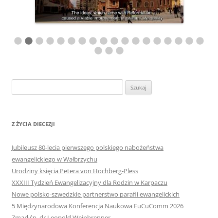
Szukaj:
Z ŻYCIA DIECEZJI
Jubileusz 80-lecia pierwszego polskiego nabożeństwa
ewangelickiego w Wałbrzychu
Urodziny księcia Petera von Hochberg-Pless
XXXIII Tydzień Ewangelizacyjny dla Rodzin w Karpaczu
Nowe polsko-szwedzkie partnerstwo parafii ewangelickich
5 Międzynarodowa Konferencja Naukowa EuCuComm 2026
Zmarł śp. dr Leopold Weinbrenner