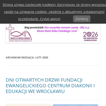
Przejdź
Strona używa ciasteczek (cookies). Korzystając ze strony wyrażasz
do
Diecezja Wrocławska Kościoła
treści
zgodę na używanie cookies, zgodnie z aktualnymi ustawieniami
Ewangelicko-Augsburska w RP
Menu
przeglądarki. Czytaj więcej
Zamknij
ARCHIWUM MIESIĄCA:
LUTY 2020
DNI OTWARTYCH DRZWI FUNDACJI
EWANGELICKIEGO CENTRUM DIAKONII I
EDUKACJI WE WROCŁAWIU