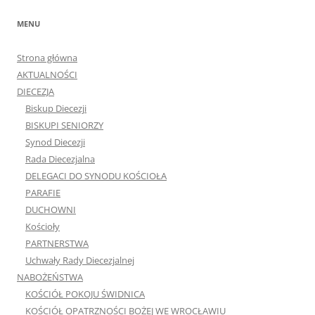
MENU
Strona główna
AKTUALNOŚCI
DIECEZJA
Biskup Diecezji
BISKUPI SENIORZY
Synod Diecezji
Rada Diecezjalna
DELEGACI DO SYNODU KOŚCIOŁA
PARAFIE
DUCHOWNI
Kościoły
PARTNERSTWA
Uchwały Rady Diecezjalnej
NABOŻEŃSTWA
KOŚCIÓŁ POKOJU ŚWIDNICA
KOŚCIÓŁ OPATRZNOŚCI BOŻEJ WE WROCŁAWIU