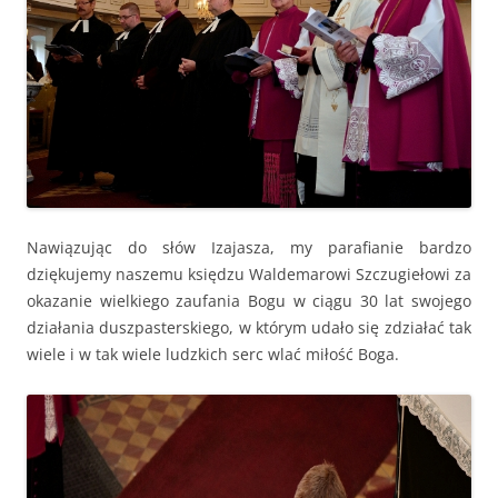
Nawiązując do słów Izajasza, my parafianie bardzo
dziękujemy naszemu księdzu Waldemarowi Szczugiełowi za
okazanie wielkiego zaufania Bogu w ciągu 30 lat swojego
działania duszpasterskiego, w którym udało się zdziałać tak
wiele i w tak wiele ludzkich serc wlać miłość Boga.