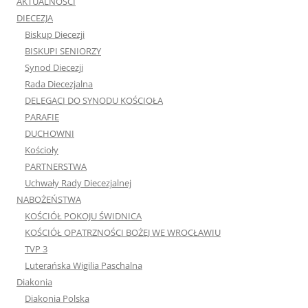
AKTUALNOŚCI
DIECEZJA
Biskup Diecezji
BISKUPI SENIORZY
Synod Diecezji
Rada Diecezjalna
DELEGACI DO SYNODU KOŚCIOŁA
PARAFIE
DUCHOWNI
Kościoły
PARTNERSTWA
Uchwały Rady Diecezjalnej
NABOŻEŃSTWA
KOŚCIÓŁ POKOJU ŚWIDNICA
KOŚCIÓŁ OPATRZNOŚCI BOŻEJ WE WROCŁAWIU
TVP 3
Luterańska Wigilia Paschalna
Diakonia
Diakonia Polska