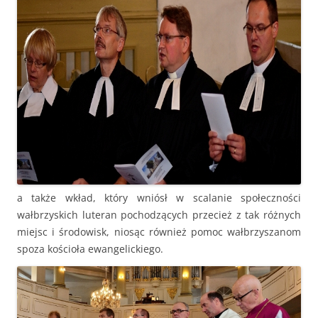
a także wkład, który wniósł w scalanie społeczności
wałbrzyskich luteran pochodzących przecież z tak różnych
miejsc i środowisk, niosąc również pomoc wałbrzyszanom
spoza kościoła ewangelickiego.