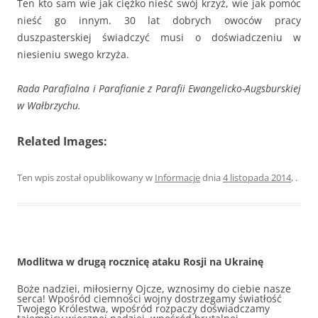
Ten kto sam wie jak ciężko nieść swój krzyż, wie jak pomóc
nieść go innym. 30 lat dobrych owoców pracy
duszpasterskiej świadczyć musi o doświadczeniu w
niesieniu swego krzyża.
Rada Parafialna i Parafianie z Parafii Ewangelicko-Augsburskiej
w Wałbrzychu.
Related Images:
Ten wpis został opublikowany w
Informacje
dnia
4 listopada 2014
,
.
Modlitwa w drugą rocznicę ataku Rosji na Ukrainę
Boże nadziei, miłosierny Ojcze, wznosimy do ciebie nasze
serca! Wpośród ciemności wojny dostrzegamy światłość
Twojego Królestwa, wpośród rozpaczy doświadczamy