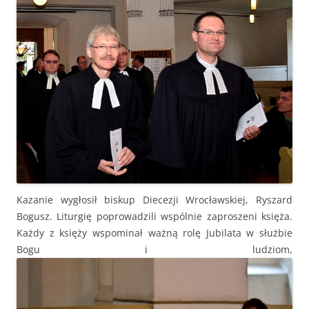
Kazanie wygłosił biskup Diecezji Wrocławskiej, Ryszard
Bogusz. Liturgię poprowadzili wspólnie zaproszeni księża.
Każdy z księży wspominał ważną rolę Jubilata w służbie
Bogu i ludziom,