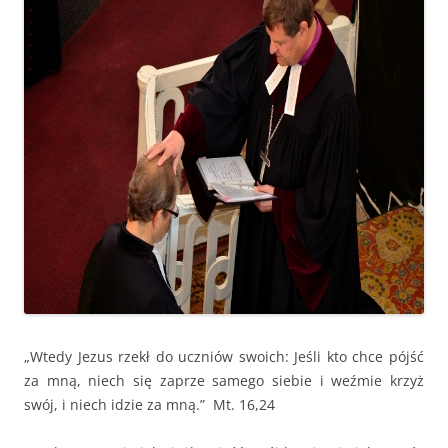
„Wtedy Jezus rzekł do uczniów swoich: Jeśli kto chce pójść
za mną, niech się zaprze samego siebie i weźmie krzyż
swój, i niech idzie za mną.” Mt. 16,24