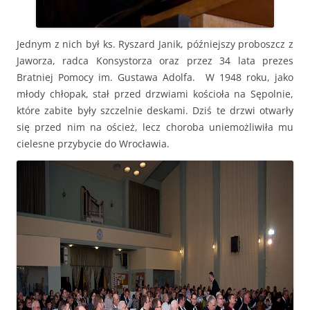
Jednym z nich był ks. Ryszard Janik, późniejszy proboszcz z
Jaworza, radca Konsystorza oraz przez 34 lata prezes
Bratniej Pomocy im. Gustawa Adolfa. W 1948 roku, jako
młody chłopak, stał przed drzwiami kościoła na Sępolnie,
które zabite były szczelnie deskami. Dziś te drzwi otwarły
się przed nim na oścież, lecz choroba uniemożliwiła mu
cielesne przybycie do Wrocławia.