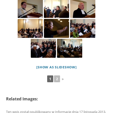
[SHOW AS SLIDESHOW]
1
2
►
Related Images:
Ten wpis został opublikowany w
Informacje
dnia
17 listopada 2013
,