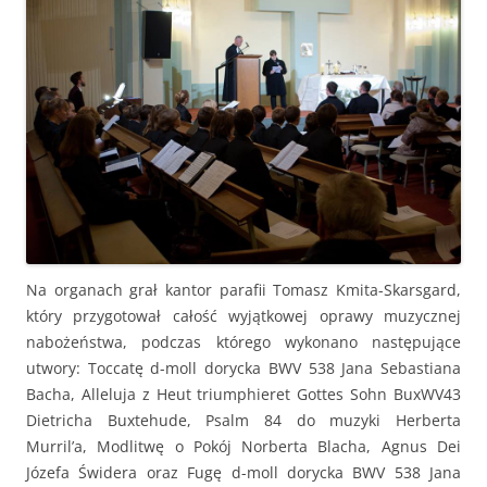
Na organach grał kantor parafii Tomasz Kmita-Skarsgard,
który przygotował całość wyjątkowej oprawy muzycznej
nabożeństwa, podczas którego wykonano następujące
utwory: Toccatę d-moll dorycka BWV 538 Jana Sebastiana
Bacha, Alleluja z Heut triumphieret Gottes Sohn BuxWV43
Dietricha Buxtehude, Psalm 84 do muzyki Herberta
Murril’a, Modlitwę o Pokój Norberta Blacha, Agnus Dei
Józefa Świdera oraz Fugę d-moll dorycka BWV 538 Jana