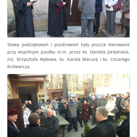
Słowa podziękowań i pozdrowień były jeszcze kierowane
przy wspólnym posiłku m.in. przez ks. Daniela Jordanov’a,
inż. Krzysztofa Ałykowa, ks. Karola Macurę i ks. Cezarego
Królewicza.