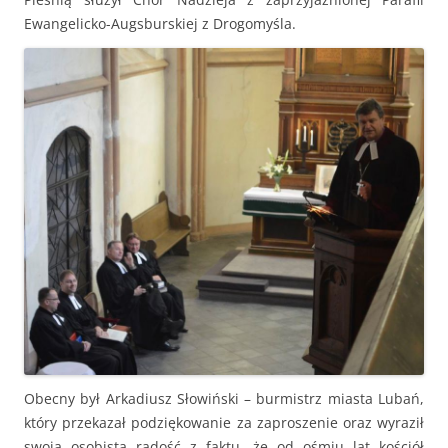
Ewangelicko-Augsburskiej z Drogomyśla.
Obecny był Arkadiusz Słowiński – burmistrz miasta Lubań,
który przekazał podziękowanie za zaproszenie oraz wyraził
swoją osobistą radość z faktu, że od ośmiu lat kościół