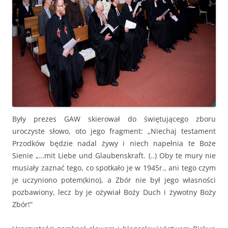
Były prezes GAW skierował do świętującego zboru
uroczyste słowo, oto jego fragment: „Niechaj testament
Przodków będzie nadal żywy i niech napełnia te Boże
Sienie „…mit Liebe und Glaubenskraft. (..) Oby te mury nie
musiały zaznać tego, co spotkało je w 1945r., ani tego czym
je uczyniono potem(kino), a Zbór nie był jego własności
pozbawiony, lecz by je ożywiał Boży Duch i żywotny Boży
Zbór!”