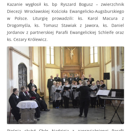
Kazanie wygłosił ks. bp Ryszard Bogusz – zwierzchnik
Diecezji Wrocławskiej Kościoła Ewangelicko-Augsburskiego
w Polsce. Liturgię prowadzili: ks. Karol Macura z
Drogomyśla, ks. Tomasz Stawiak z Jawora, ks. Daniel
Jordanov z partnerskiej Parafii Ewangelickiej Schleife oraz
ks. Cezary Królewicz.
Pieśnią służył Chór Nadzieja z zaprzyjaźnionej Parafii