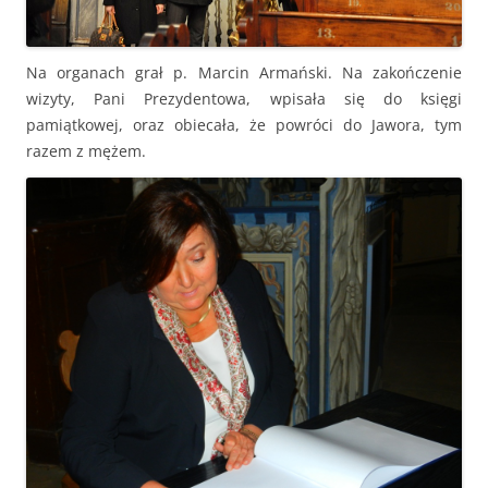
Na organach grał p. Marcin Armański. Na zakończenie
wizyty, Pani Prezydentowa, wpisała się do księgi
pamiątkowej, oraz obiecała, że powróci do Jawora, tym
razem z mężem.