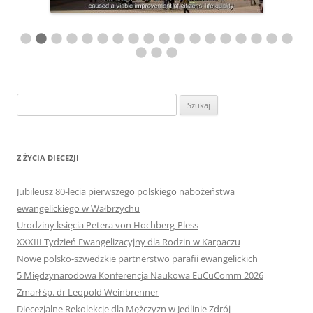
Szukaj:
Z ŻYCIA DIECEZJI
Jubileusz 80-lecia pierwszego polskiego nabożeństwa
ewangelickiego w Wałbrzychu
Urodziny księcia Petera von Hochberg-Pless
XXXIII Tydzień Ewangelizacyjny dla Rodzin w Karpaczu
Nowe polsko-szwedzkie partnerstwo parafii ewangelickich
5 Międzynarodowa Konferencja Naukowa EuCuComm 2026
Zmarł śp. dr Leopold Weinbrenner
Diecezjalne Rekolekcje dla Mężczyzn w Jedlinie Zdrój