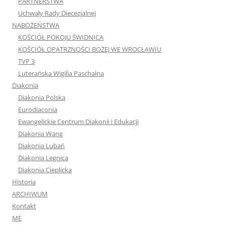
PARTNERSTWA
Uchwały Rady Diecezjalnej
NABOŻEŃSTWA
KOŚCIÓŁ POKOJU ŚWIDNICA
KOŚCIÓŁ OPATRZNOŚCI BOŻEJ WE WROCŁAWIU
TVP 3
Luterańska Wigilia Paschalna
Diakonia
Diakonia Polska
Eurodiaconia
Ewangelickie Centrum Diakonii i Edukacji
Diakonia Wang
Diakonia Lubań
Diakonia Legnica
Diakonia Cieplicka
Historia
ARCHIWUM
Kontakt
ME