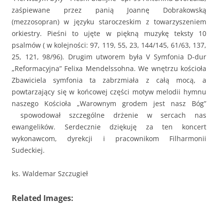
zaśpiewane przez panią Joannę Dobrakowską
(mezzosopran) w języku staroczeskim z towarzyszeniem
orkiestry. Pieśni to ujęte w piękną muzykę teksty 10
psalmów ( w kolejności: 97, 119, 55, 23, 144/145, 61/63, 137,
25, 121, 98/96). Drugim utworem była V Symfonia D-dur
„Reformacyjna” Felixa Mendelssohna. We wnętrzu kościoła
Zbawiciela symfonia ta zabrzmiała z całą mocą, a
powtarzający się w końcowej części motyw melodii hymnu
naszego Kościoła „Warownym grodem jest nasz Bóg”
spowodował szczególne drżenie w sercach nas
ewangelików. Serdecznie dziękuję za ten koncert
wykonawcom, dyrekcji i pracownikom Filharmonii
Sudeckiej.
ks. Waldemar Szczugieł
Related Images: