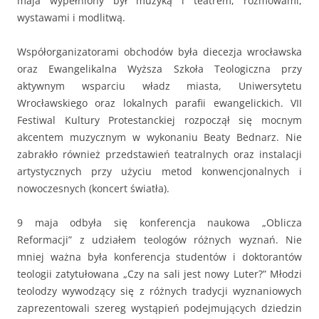
maja wypełniony był muzyką i teatrem, rozmowami,
wystawami i modlitwą.
Współorganizatorami obchodów była diecezja wrocławska
oraz Ewangelikalna Wyższa Szkoła Teologiczna przy
aktywnym wsparciu władz miasta, Uniwersytetu
Wrocławskiego oraz lokalnych parafii ewangelickich. VII
Festiwal Kultury Protestanckiej rozpoczął się mocnym
akcentem muzycznym w wykonaniu Beaty Bednarz. Nie
zabrakło również przedstawień teatralnych oraz instalacji
artystycznych przy użyciu metod konwencjonalnych i
nowoczesnych (koncert światła).
9 maja odbyła się konferencja naukowa „Oblicza
Reformacji” z udziałem teologów różnych wyznań. Nie
mniej ważna była konferencja studentów i doktorantów
teologii zatytułowana „Czy na sali jest nowy Luter?” Młodzi
teolodzy wywodzący się z różnych tradycji wyznaniowych
zaprezentowali szereg wystąpień podejmujących dziedzin