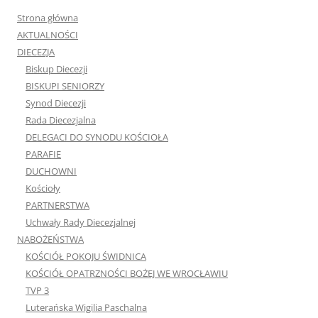
AKTUALNOŚCI
DIECEZJA
Biskup Diecezji
BISKUPI SENIORZY
Synod Diecezji
Rada Diecezjalna
DELEGACI DO SYNODU KOŚCIOŁA
PARAFIE
DUCHOWNI
Kościoły
PARTNERSTWA
Uchwały Rady Diecezjalnej
NABOŻEŃSTWA
KOŚCIÓŁ POKOJU ŚWIDNICA
KOŚCIÓŁ OPATRZNOŚCI BOŻEJ WE WROCŁAWIU
TVP 3
Luterańska Wigilia Paschalna
Diakonia