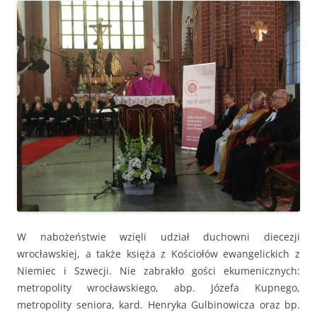
W nabożeństwie wzięli udział duchowni diecezji
wrocławskiej, a także księża z Kościołów ewangelickich z
Niemiec i Szwecji. Nie zabrakło gości ekumenicznych:
metropolity wrocławskiego, abp. Józefa Kupnego,
metropolity seniora, kard. Henryka Gulbinowicza oraz bp.