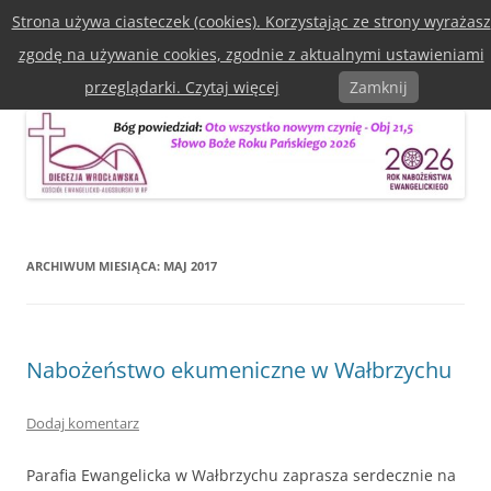
Przejdź
Strona używa ciasteczek (cookies). Korzystając ze strony wyrażasz
do
Diecezja Wrocławska Kościoła
treści
zgodę na używanie cookies, zgodnie z aktualnymi ustawieniami
Ewangelicko-Augsburska w RP
Menu
przeglądarki. Czytaj więcej
Zamknij
ARCHIWUM MIESIĄCA:
MAJ 2017
Nabożeństwo ekumeniczne w Wałbrzychu
Dodaj komentarz
Parafia Ewangelicka w Wałbrzychu zaprasza serdecznie na