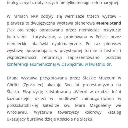
teologicznych, dotyczących nie tylko teologii reformacyjnej.
W ramach FKP odbyły się wernisaże trzech wystaw –
pierwsza to dwujęzyczna wystawa plenerowa
#HereIStand
(Tak oto stoję) opracowana przez niemieckie instytucje
kulturalne i turystyczne, a promowana w Polsce przez
niemieckie placówki dyplomatyczne. Po raz pierwszy
wystawę opowiadającą w przystępnej formie o historii i
współczesności reformacji zaprezentowano podczas
konferencji ekumenicznej w Oświęcimiu w kwietniu br
.
Druga wystawa przygotowana przez Śląskie Muzeum w
Görlitz (Zgorzelec) ukazuje 5oo lat protestantyzmu na
Śląsku. Ekspozycję zatytułowaną „Wierni w drodze, leśni
kaznodzieje, dzieci w modlitwie” zainaugurowano w
polskokatolickiej katedrze św. Marii Magdaleny we
Wrocławiu. Wystawie towarzyszy kolorowy katalog
ukazujący burzliwe dzieje Kościoła na Śląsku.