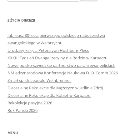
Z ŻYCIA DIECEZJI
Jubileusz 80-lecia pierwszego polskiego nabożeństwa
ewangelickiego w Wałbrzychu
Urodziny księcia Petera von Hochberg-Pless
XXXIII Tydzień Ewangelizacyjny dla Rodzin w Karpaczu
Nowe polsko-szwedzkie partnerstwo parafii ewangelickich
5 Międzynarodowa Konferencja Naukowa EuCuComm 2026
Zmarł śp. dr Leopold Weinbrenner
Diecezjalne Rekolekcje dla Mężczyzn w Jedlinie Zdrój
Diecezjalne Rekolekcje dla Kobiet w Karpaczu
Rekolekcje pasyjne 2026
Rok Pański 2026
MENU
Strona główna