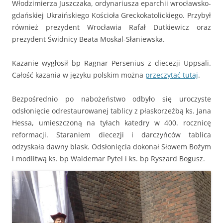
Włodzimierza Juszczaka, ordynariusza eparchii wrocławsko-
gdańskiej Ukraińskiego Kościoła Greckokatolickiego. Przybył
również prezydent Wrocławia Rafał Dutkiewicz oraz
prezydent Świdnicy Beata Moskal-Słaniewska.
Kazanie wygłosił bp Ragnar Persenius z diecezji Uppsali.
Całość kazania w języku polskim można
przeczytać tutaj
.
Bezpośrednio po nabożeństwo odbyło się uroczyste
odsłonięcie odrestaurowanej tablicy z płaskorzeźbą ks. Jana
Hessa, umieszczoną na tyłach katedry w 400. rocznicę
reformacji. Staraniem diecezji i darczyńców tablica
odzyskała dawny blask. Odsłonięcia dokonał Słowem Bożym
i modlitwą ks. bp Waldemar Pytel i ks. bp Ryszard Bogusz.