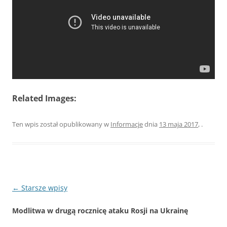
Related Images:
Ten wpis został opublikowany w
Informacje
dnia
13 maja 2017
,
.
Nawigacja
←
Starsze wpisy
wpisu
Modlitwa w drugą rocznicę ataku Rosji na Ukrainę