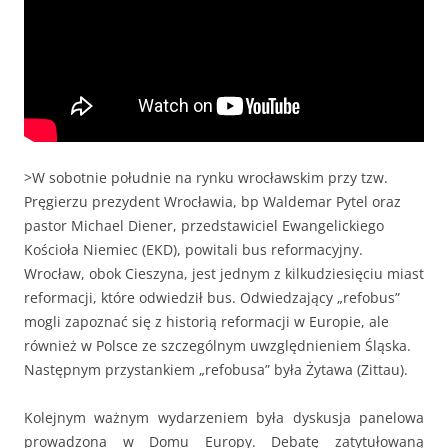
>W sobotnie południe na rynku wrocławskim przy tzw.
Pręgierzu prezydent Wrocławia, bp Waldemar Pytel oraz
pastor Michael Diener, przedstawiciel Ewangelickiego
Kościoła Niemiec (EKD), powitali bus reformacyjny.
Wrocław, obok Cieszyna, jest jednym z kilkudziesięciu miast
reformacji, które odwiedził bus. Odwiedzający „refobus”
mogli zapoznać się z historią reformacji w Europie, ale
również w Polsce ze szczególnym uwzględnieniem Śląska.
Następnym przystankiem „refobusa” była Żytawa (Zittau).
Kolejnym ważnym wydarzeniem była dyskusja panelowa
prowadzona w Domu Europy. Debatę zatytułowaną