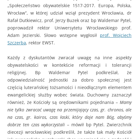
„Społeczeństwo obywatelskie 1517-2017. Europa, Polska,
Wrocław”, w której udział wziął prezydent Wrocławia, dr
Rafał Dutkiewicz, prof. Jerzy Buzek oraz bp Waldemar Pytel,
poprowadził rektor Uniwersytetu Wrocławskiego prof.
Adam Jezierski. Słowo wstępne wygłosił
prof. Wojciech
Szczerba
, rektor EWST.
Każdy z dyskutantów zwracał uwagę na inne aspekty
obywatelskości w kontekście reformacji i tolerancji
religijnej. Bp Waldemar Pytel podkreślał, że
odpowiedzialność jednostki za dobro społecznej jest
częścią luterańskiej tożsamości i nieodłącznym elementem
ewangelickiej służby wobec świata. Duchowny zaznaczył
również, że Kościoły są orędownikami pojednania –
Mamy
nie tylko zwracać uwagę na przemijający czas, gr. chronos, ale
na czas, gr. kairos, czas łaski, który daje nam Bóg, abyśmy
dobrze ten czas wykorzystali
– mówił bp Pytel. Zwierzchnik
diecezji wrocławskiej podkreślił, że także tak mały Kościół