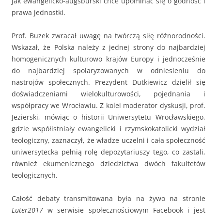
jak ewangelicko-augsburski chce upominać się o godność i
prawa jednostki.
Prof. Buzek zwracał uwagę na twórczą siłę różnorodności.
Wskazał, że Polska należy z jednej strony do najbardziej
homogenicznych kulturowo krajów Europy i jednocześnie
do najbardziej spolaryzowanych w odniesieniu do
nastrojów społecznych. Prezydent Dutkiewicz dzielił się
doświadczeniami wielokulturowości, pojednania i
współpracy we Wrocławiu. Z kolei moderator dyskusji, prof.
Jezierski, mówiąc o historii Uniwersytetu Wrocławskiego,
gdzie współistniały ewangelicki i rzymskokatolicki wydział
teologiczny, zaznaczył, że władze uczelni i cała społeczność
uniwersytecka pełnią rolę depozytariuszy tego, co zastali,
również ekumenicznego dziedzictwa dwóch fakultetów
teologicznych.
Całość debaty transmitowana była na żywo na stronie
Luter2017
w serwisie społecznościowym Facebook i jest