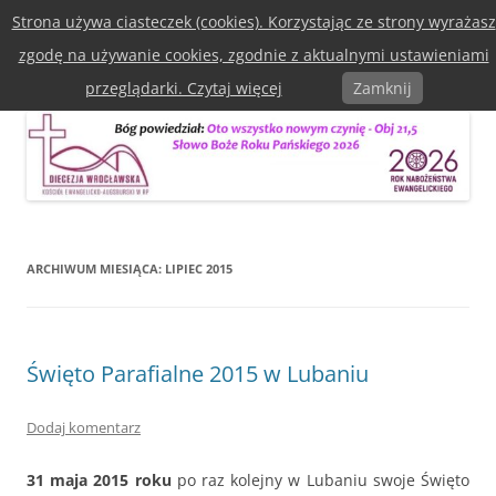
Przejdź
Strona używa ciasteczek (cookies). Korzystając ze strony wyrażasz
do
Diecezja Wrocławska Kościoła
treści
zgodę na używanie cookies, zgodnie z aktualnymi ustawieniami
Ewangelicko-Augsburska w RP
Menu
przeglądarki. Czytaj więcej
Zamknij
ARCHIWUM MIESIĄCA:
LIPIEC 2015
Święto Parafialne 2015 w Lubaniu
Dodaj komentarz
31 maja 2015 roku
po raz kolejny w Lubaniu swoje Święto