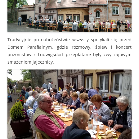
Tradycyjnie po nabożeństwie wszyscy spotykali się przed
Domem Parafialnym, gdzie rozmowy, śpiew i koncert
puzonistów z Ludwigsdorf przeplatane były zwyczajowym
smażeniem jajecznicy.