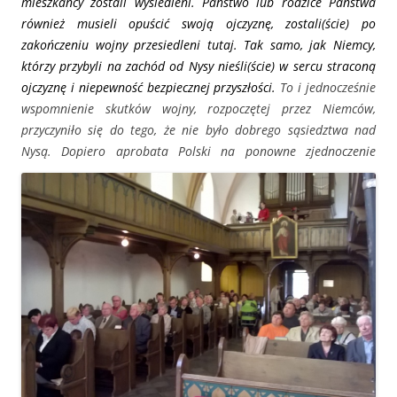
mieszkańcy zostali wysiedleni. Państwo lub rodzice Państwa
również musieli opuścić swoją ojczyznę, zostali(ście) po
zakończeniu wojny przesiedleni tutaj. Tak samo, jak Niemcy,
którzy przybyli na zachód od Nysy nieśli(ście) w
sercu stracon
ą
ojczyznę i niepewność bezpiecznej przyszłości.
To i jednocześnie
wspomnienie skutków wojny, rozpoczętej przez Niemców,
przyczyniło się do tego, że nie było dobrego sąsiedztwa nad
Nysą.
Dopiero aprobata Polski na ponowne zjednoczenie