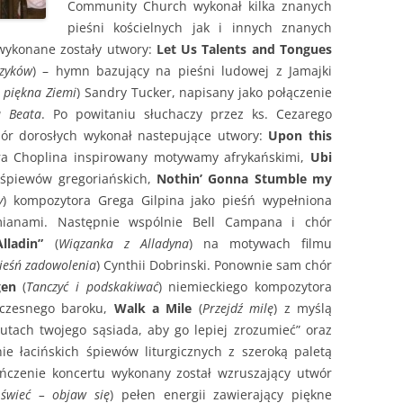
Community Church wykonał kilka znanych
pieśni kościelnych jak i innych znanych
wykonane zostały utwory:
Let Us Talents and Tongues
ęzyków
) – hymn bazujący na pieśni ludowej z Jamajki
 piękna Ziemi
) Sandry Tucker, napisany jako połączenie
a Beata
. Po powitaniu słuchaczy przez ks. Cezarego
chór dorosłych wykonał nastepujące utwory:
Upon this
ra Choplina inspirowany motywamy afrykańskimi,
Ubi
śpiewów gregoriańskich,
Nothin’ Gonna Stumble my
y
) kompozytora Grega Gilpina jako pieśń wypełniona
mianami. Następnie wspólnie Bell Campana i chór
lladin”
(
Wiązanka z Alladyna
) na motywach filmu
ieśń zadowolenia
) Cynthii Dobrinski. Ponownie sam chór
gen
(
Tanczyć i podskakiwać
) niemieckiego kompozytora
wczesnego baroku,
Walk a Mile
(
Przejdź milę
) z myślą
utach twojego sąsiada, aby go lepiej zrozumieć” oraz
 łacińskich śpiewów liturgicznych z szeroką paletą
ńczenie koncertu wykonany został wzruszający utwór
, świeć – objaw się
) pełen energii zawierający piękne