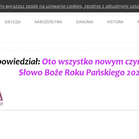
rony wyrażasz zgodę na używanie cookies, zgodnie z aktualnymi usta
a Kościoła Ewangelicko-Augsbursk
DIECEZJA
NABOŻEŃSTWA
DIAKONIA
HISTORIA
BISKUP DIECEZJI
KOŚCIÓŁ POKOJU ŚWIDNICA
DIAKONIA POLSKA
BISKUPI SENIORZY
KOŚCIÓŁ OPATRZNOŚCI BOŻEJ WE
EURODIACONIA
WROCŁAWIU
SYNOD DIECEZJI
EWANGELICKIE CENTRUM
TVP 3
DIAKONII I EDUKACJI
RADA DIECEZJALNA
LUTERAŃSKA WIGILIA PASCHALNA
DIAKONIA WANG
DELEGACI DO SYNODU KOŚCIOŁA
DIAKONIA LUBAŃ
PARAFIE
DIAKONIA LEGNICA
DUCHOWNI
DIAKONIA CIEPLICKA
KOŚCIOŁY
PARTNERSTWA