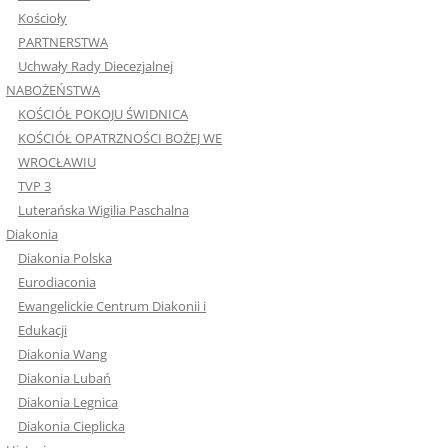
Kościoły
PARTNERSTWA
Uchwały Rady Diecezjalnej
NABOŻEŃSTWA
KOŚCIÓŁ POKOJU ŚWIDNICA
KOŚCIÓŁ OPATRZNOŚCI BOŻEJ WE
WROCŁAWIU
TVP 3
Luterańska Wigilia Paschalna
Diakonia
Diakonia Polska
Eurodiaconia
Ewangelickie Centrum Diakonii i
Edukacji
Diakonia Wang
Diakonia Lubań
Diakonia Legnica
Diakonia Cieplicka