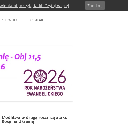
wieniami przeglądarki. Czytaj więcej
Zamknij
a w RP
ARCHIWUM
KONTAKT
Modlitwa w drugą rocznicę ataku
Rosji na Ukrainę