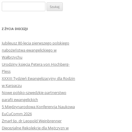
Szukaj:
Z ŻYCIA DIECEZJI
Jubileusz 80-lecia pierwszego polskiego
nabożeństwa ewangelickiego w
Wałbrzychu
Urodziny księcia Petera von Hochberg-
Pless
XXXIII Tydzień Ewangelizacyjny dla Rodzin
w Karpaczu
Nowe polsko-szwedzkie partnerstwo
parafii ewangelickich
5 Międzynarodowa Konferencja Naukowa
EuCuComm 2026
Zmarł śp. dr Leopold Weinbrenner
Diecezjalne Rekolekcje dla Mężczyzn w