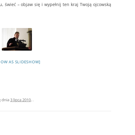
u, świeć – objaw się i wypełnij ten kraj Twoją ojcowską
HOW AS SLIDESHOW]
e
dnia
3 lipca 2010
,
.