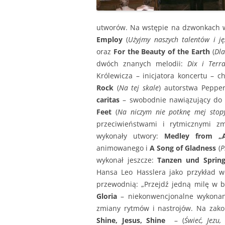
utworów. Na wstępie na dzwonkach 
Employ
(
Użyjmy naszych talentów i j
oraz
For the Beauty of the Earth
(
Dla
dwóch znanych melodii:
Dix i Terr
Królewicza – inicjatora koncertu – 
Rock
(
Na tej skale
) autorstwa Peppe
caritas
– swobodnie nawiązujący do 
Feet
(
Na niczym nie potknę mej stop
przeciwieństwami i rytmicznymi z
wykonały utwory:
Medley from „A
animowanego i
A Song of Gladness
(
P
wykonał jeszcze:
Tanzen und Sprin
Hansa Leo Hasslera jako przykład 
przewodnią: „Przejdź jedną milę w b
Gloria
– niekonwencjonalne wykonanie
zmiany rytmów i nastrojów. Na zako
Shine, Jesus, Shine
– (
Świeć, Jezu