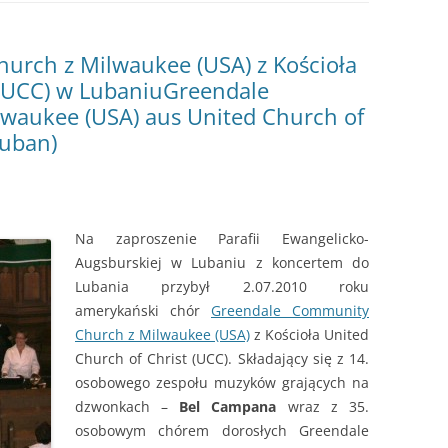
UCHWAŁY RADY DIECEZJALNEJ
urch z Milwaukee (USA) z Kościoła
 (UCC) w Lubaniu
Greendale
waukee (USA) aus United Church of
auban)
Na zaproszenie Parafii Ewangelicko-
Augsburskiej w Lubaniu z koncertem do
Lubania przybył 2.07.2010 roku
amerykański chór
Greendale Community
Church z Milwaukee (USA)
z Kościoła United
Church of Christ (UCC). Składający się z 14.
osobowego zespołu muzyków grających na
dzwonkach –
Bel Campana
wraz z 35.
osobowym chórem dorosłych Greendale