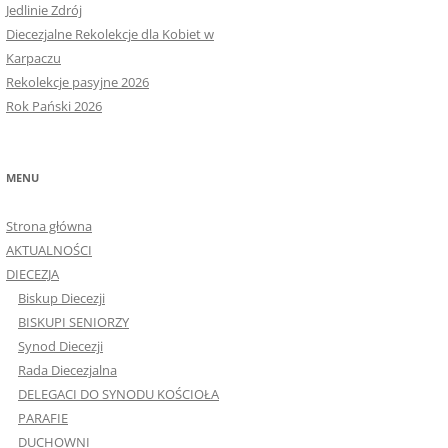
Jedlinie Zdrój
Diecezjalne Rekolekcje dla Kobiet w
Karpaczu
Rekolekcje pasyjne 2026
Rok Pański 2026
MENU
Strona główna
AKTUALNOŚCI
DIECEZJA
Biskup Diecezji
BISKUPI SENIORZY
Synod Diecezji
Rada Diecezjalna
DELEGACI DO SYNODU KOŚCIOŁA
PARAFIE
DUCHOWNI