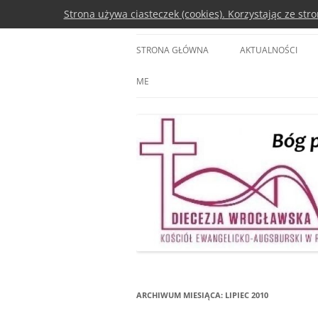
Przejdź
Strona używa ciasteczek (cookies). Korzystając ze st
do
treści
Diecezja Wrocławsk
STRONA GŁÓWNA
AKTUALNOŚCI
ME
ARCHIWUM MIESIĄCA:
LIPIEC 2010